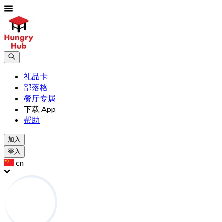
礼品卡
部落格
餐厅专属
下载 App
帮助
加入
登入
cn