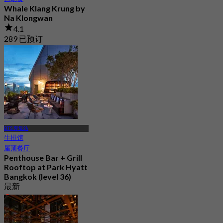
Whale Klang Krung by
Na Klongwan
4.1
289 已预订
起
฿ 1,413
BTS 奔集站
牛排馆
屋顶餐厅
Penthouse Bar + Grill
Rooftop at Park Hyatt
Bangkok (level 36)
最新
4.6
起
฿ 1,200