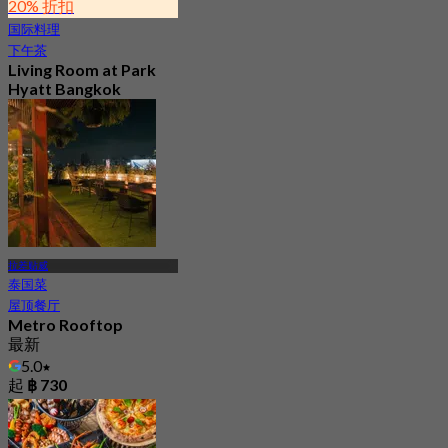
20% 折扣
国际料理
下午茶
Living Room at Park
Hyatt Bangkok
4.8
171 已预订
起
฿ 1,412.5
拉差贴威
泰国菜
屋顶餐厅
Metro Rooftop
最新
5.0
起
฿ 730