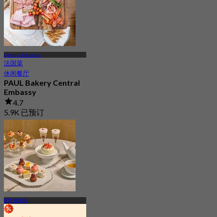
Central Embassy
法国菜
休闲餐厅
PAUL Bakery Central
Embassy
4.7
5.9K 已预订
起
฿ 425
BTS 奔集站