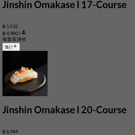
Jinshin Omakase l 17-Course
฿ 5,532
฿ 4,980 /
每套装净价
预订
Jinshin Omakase l 20-Course
฿ 6,944