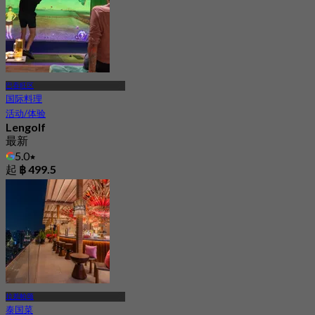
巴吞旺区
国际料理
活动/体验
Lengolf
最新
5.0
起
฿ 499.5
拉差帕颂
泰国菜