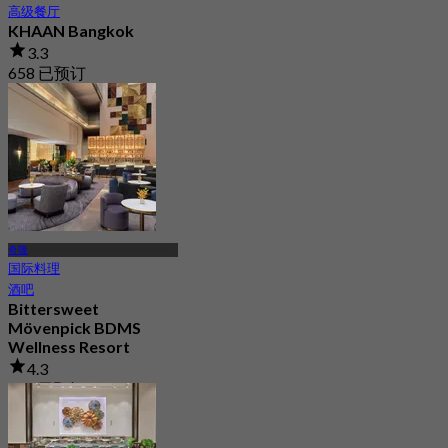
高级餐厅
KHAAN Bangkok
3.3
658 已预订
起
฿ 4,532
奇隆
国际料理
酒吧
Bittersweet
Mövenpick BDMS
Wellness Resort
4.3
385 已预订
起
฿ 600