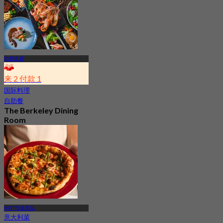
叻差提威
来 2 付款 1
国际料理
自助餐
The Berkeley Dining
Room
4.5
6.1K 已预订
起
฿ 647
MRT伦披尼站
意大利菜