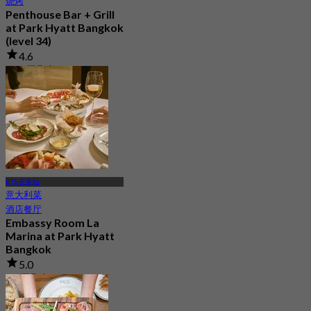
烧烤
Penthouse Bar + Grill
at Park Hyatt Bangkok
(level 34)
4.6
219 已预订
起
฿ 1,995
BTS 奔集站
意大利菜
酒店餐厅
Embassy Room La
Marina at Park Hyatt
Bangkok
5.0
90 已预订
起
฿ 980