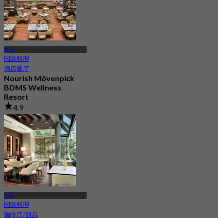
奇隆
国际料理
酒店餐厅
Nourish Mövenpick
BDMS Wellness
Resort
4.9
293 已预订
起
฿ 600
奇隆
国际料理
咖啡厅/甜品