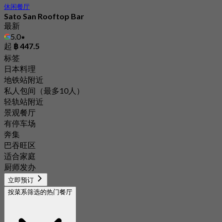
休闲餐厅
Sato San Rooftop Bar
最新
5.0
起
฿ 447.5
标签
日本料理
地铁站附近
私人包间（最多10人）
轻轨站附近
景观餐厅
有停车场
奔集
巴吞旺区
适合家庭
厨师发办
立即预订
按菜系筛选的热门餐厅