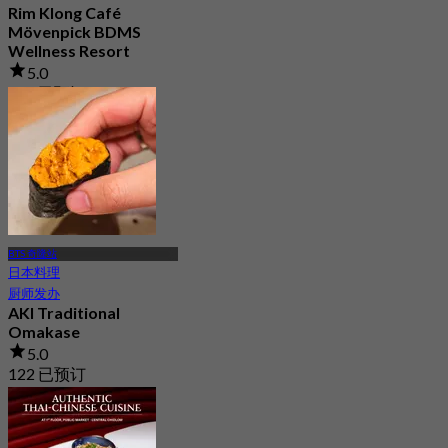
Rim Klong Café
Mövenpick BDMS
Wellness Resort
5.0
150 已预订
起
฿ 600
BTS 奇隆站
日本料理
厨师发办
AKI Traditional
Omakase
5.0
122 已预订
起
฿ 3,884