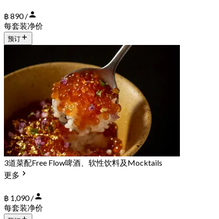
฿ 890 /
每套装净价
预订
3道菜配Free Flow啤酒、软性饮料及Mocktails
更多
฿ 1,090 /
每套装净价