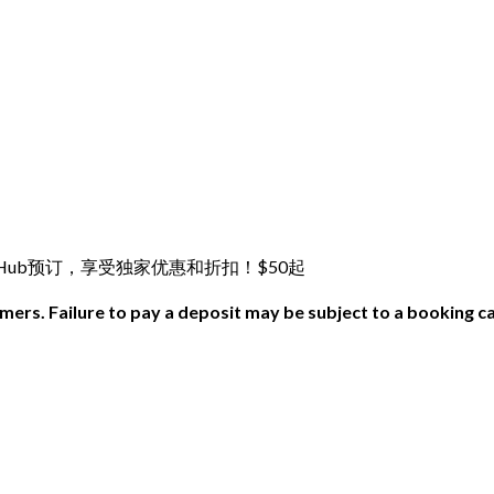
 Hub预订，享受独家优惠和折扣！$50起
ers. Failure to pay a deposit may be subject to a booking ca