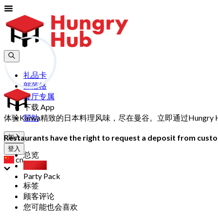
礼品卡
部落格
餐厅专属
下载 App
体验Kaiwa精致的日本料理风味，尽在曼谷。立即通过Hungry
帮助
Restaurants have the right to request a deposit from custom
加入
登入
总览
cn
自助餐
Party Pack
标签
顾客评论
您可能也会喜欢