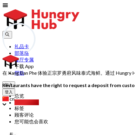
礼品卡
部落格
餐厅专属
下载 App
在 Kang Ban Phe 体验正宗罗勇府风味泰式海鲜。通过 Hun
帮助
Restaurants have the right to request a deposit from custom
加入
登入
总览
cn
Party Pack
标签
顾客评论
您可能也会喜欢