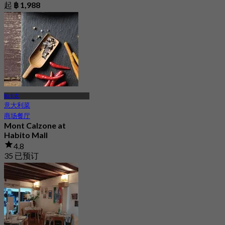
起
฿ 1,988
帕卡农
意大利菜
商场餐厅
Mont Calzone at
Habito Mall
4.8
35 已预订
起
฿ 490