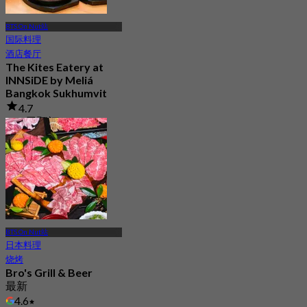
BTS On Nut站
国际料理
酒店餐厅
The Kites Eatery at
INNSiDE by Meliá
Bangkok Sukhumvit
4.7
532 已预订
起
฿ 333
BTS On Nut站
日本料理
烧烤
Bro's Grill & Beer
最新
4.6