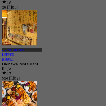
4.8
28 已预订
起
฿ 295
BTS Phra Khanong站
日本料理
休闲餐厅
Okinawa Restaurant
Kinjo
4.7
524 已预订
起
฿ 347.5