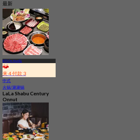
最新
4.9
起
฿ 645
BTS On Nut站
来 4 付款 3
中式
火锅/涮涮锅
LaLa Shabu Century
Onnut
5.0
153 已预订
起
฿ 374.25