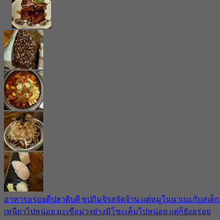
อาหารอร่อยดีปลาดิบดี ซุปกิมจิรสจัดจ้าน แต่หมูในนาเบะกับสเต็ก
เหนียวไปหน่อย มะเขือม่วงย่างมิโซะเค็มไปหน่อย แต่ก็ยังอร่อย