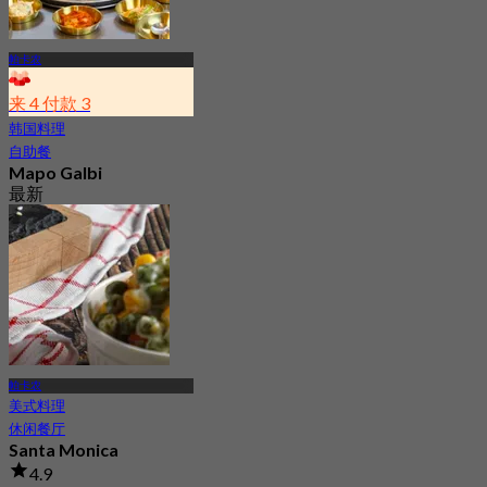
帕卡农
来 4 付款 3
韩国料理
自助餐
Mapo Galbi
最新
4.2
起
฿ 246.75
帕卡农
美式料理
休闲餐厅
Santa Monica
4.9