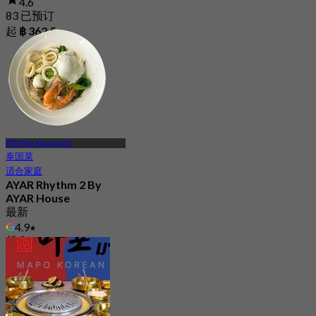
4.6
83 已预订
起
฿ 362.5
BTS Phra Khanong站
泰国菜
适合家庭
AYAR Rhythm 2 By
AYAR House
最新
4.9
起
฿ 296.66