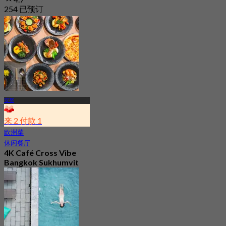
254 已预订
起
฿ 189
安努
来 2 付款 1
欧洲菜
休闲餐厅
4K Café Cross Vibe
Bangkok Sukhumvit
Hotel
4.6
754 已预订
起
฿ 295