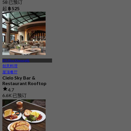
58 已预订
起
฿ 525
BTS Phra Khanong站
创意料理
屋顶餐厅
Cielo Sky Bar &
Restaurant Rooftop
4.7
6.6K 已预订
起
฿ 562.5