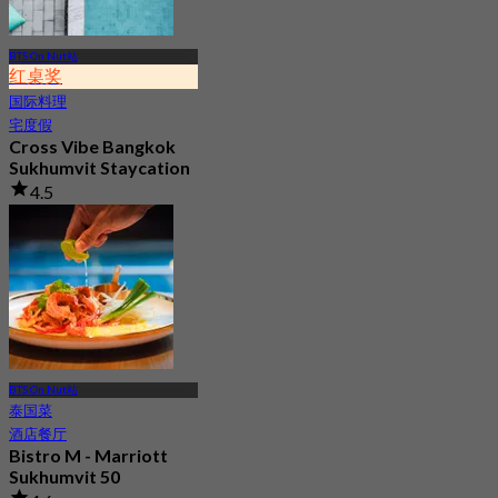
BTS On Nut站
红桌奖
国际料理
宅度假
Cross Vibe Bangkok
Sukhumvit Staycation
4.5
7.5K 已预订
起
฿ 1,895
BTS On Nut站
泰国菜
酒店餐厅
Bistro M - Marriott
Sukhumvit 50