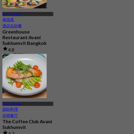
BTS On Nut站
泰国菜
酒店自助餐
Greenhouse
Restaurant Avani
Sukhumvit Bangkok
4.8
5.6K 已预订
起
฿ 890
BTS On Nut站
国际料理
连锁餐厅
The Coffee Club Avani
Sukhumvit
4.7