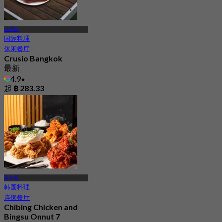
瓦塔纳
国际料理
休闲餐厅
Crusio Bangkok
最新
4.9
起
฿ 283.33
素安銮
韩国料理
连锁餐厅
Chibing Chicken and
Bingsu Onnut 7