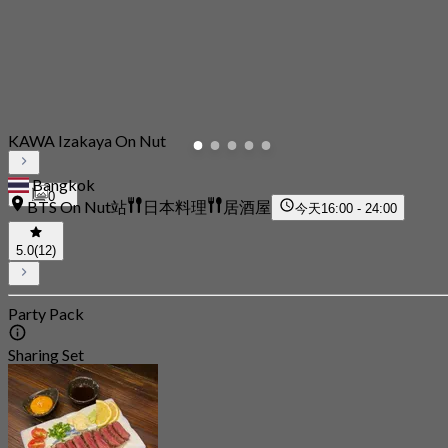
KAWA Izakaya On Nut
Bangkok
0
BTS On Nut站
日本料理
居酒屋
今天
16:00 - 24:00
5.0
(12)
Party Pack
Sharing Set