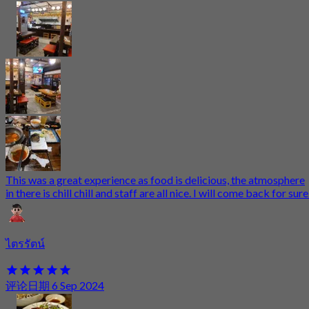
This was a great experience as food is delicious, the atmosphere
in there is chill chill and staff are all nice. I will come back for sure
ไตรรัตน์
评论日期 6 Sep 2024