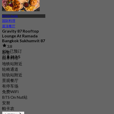
BTS On Nut站
国际料理
屋顶餐厅
Gravity 87 Rooftop
Lounge At Ramada
Bangkok Sukhumvit 87
3.8
936 已预订
标签
起
฿ 312.5
日本料理
地铁站附近
轮椅通道
轻轨站附近
景观餐厅
有停车场
免费WiFi
BTS On Nut站
安努
帕卡农