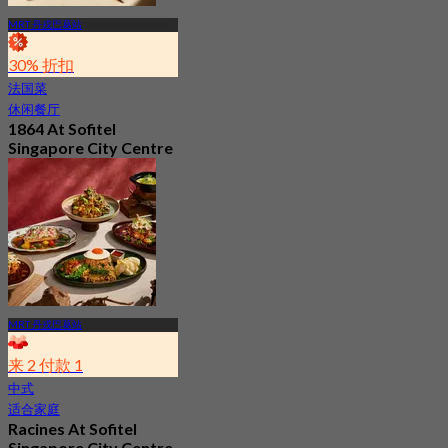
MRT 丹戎巴葛站
30% 折扣
法国菜
休闲餐厅
1864 At Sofitel
Singapore City Centre
最新
4.3
起
S$ 57.07
MRT 丹戎巴葛站
来 2 付款 1
中式
适合家庭
Racines At Sofitel
Singapore City Centre