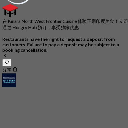
在 Kinara North West Frontier Cuisine 体验正宗印度美食！立即
通过 Hungry Hub 预订，享受独家优惠
Restaurants have the right to request a deposit from
customers. Failure to pay a deposit may be subject to a
booking cancellation.
分享