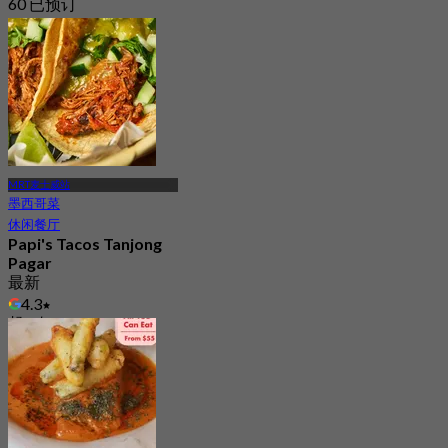
60 已预订
起
S$ 29.5
MRT麦士威站
墨西哥菜
休闲餐厅
Papi's Tacos Tanjong
Pagar
最新
4.3
起
S$ 25