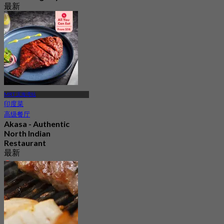
最新
4.5
起
S$ 62.25
MRT 滨海湾站
印度菜
高级餐厅
Akasa - Authentic
North Indian
Restaurant
最新
4.7
起
S$ 58