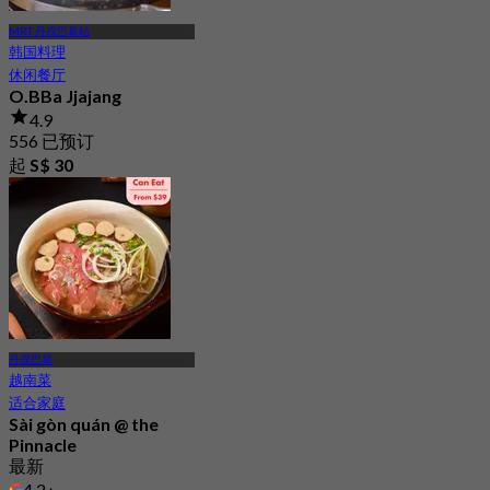
MRT 丹戎巴葛站
韩国料理
休闲餐厅
O.BBa Jjajang
4.9
556 已预订
起
S$ 30
丹戎巴葛
越南菜
适合家庭
Sài gòn quán @ the
Pinnacle
最新
4.2