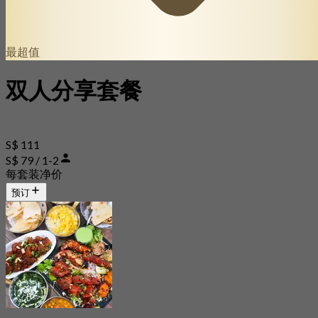
最超值
双人分享套餐
S$ 111
S$ 79 / 1-2
每套装净价
预订