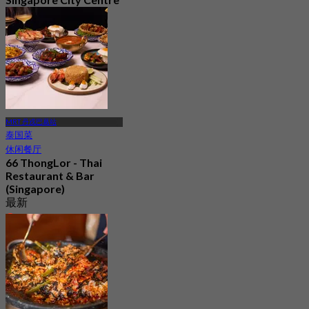
最新
4.2
起
S$ 31.89
MRT 丹戎巴葛站
泰国菜
休闲餐厅
66 ThongLor - Thai
Restaurant & Bar
(Singapore)
最新
4.9
起
S$ 69.33