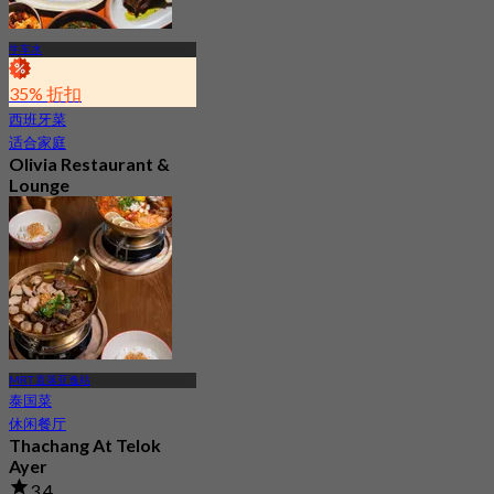
牛车水
35% 折扣
西班牙菜
适合家庭
Olivia Restaurant &
Lounge
最新
4.2
起
S$ 87.5
MRT 直落亚逸站
泰国菜
休闲餐厅
Thachang At Telok
Ayer
3.4