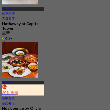
直落亚逸
创意料理
高级餐厅
Hathaway at Capital
Tower
最新
4.3
起
S$ 36.33
丹戎巴葛
30% 折扣
地中海菜
高级餐厅
Noa Lounge by Olivia