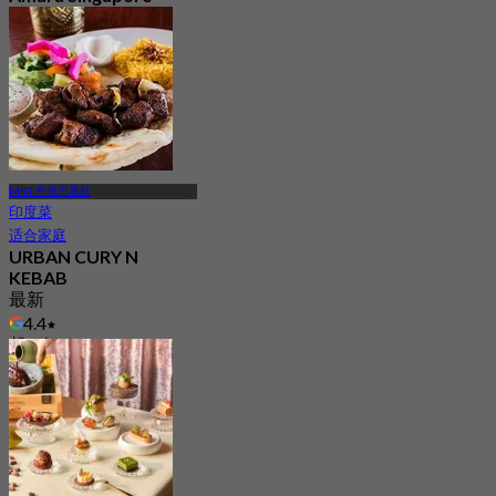
Hotel
最新
4.1
起
S$ 69.3
MRT 丹戎巴葛站
印度菜
适合家庭
URBAN CURY N
KEBAB
最新
4.4
起
S$ 17.5