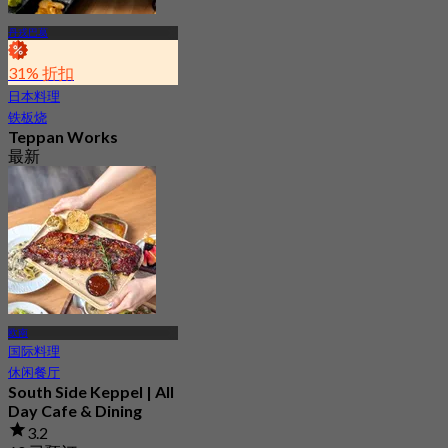
丹戎巴葛
31% 折扣
日本料理
铁板烧
Teppan Works
最新
4.5
起
S$ 39.5
欧南
国际料理
休闲餐厅
South Side Keppel | All
Day Cafe & Dining
3.2