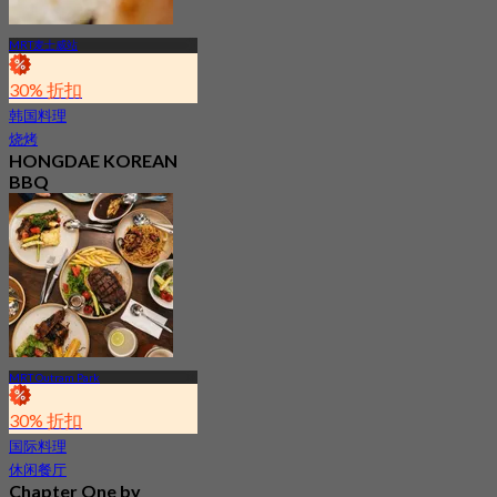
MRT麦士威站
30% 折扣
韩国料理
烧烤
HONGDAE KOREAN
BBQ
最新
4.5
起
S$ 27.5
MRT Outram Park
30% 折扣
国际料理
休闲餐厅
Chapter One by