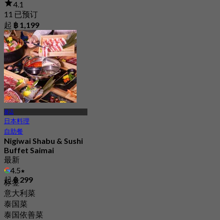
4.1
11 已预订
起
฿ 1,199
赛迈
日本料理
自助餐
Nigiwai Shabu & Sushi
Buffet Saimai
最新
4.5
起
฿ 299
标签
意大利菜
泰国菜
泰国依善菜