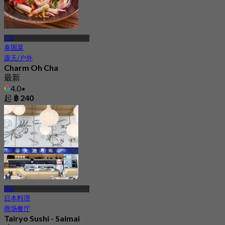
兰实
泰国菜
露天/户外
Charm Oh Cha
最新
4.0
起
฿ 240
赛迈
日本料理
商场餐厅
Tairyo Sushi - Saimai