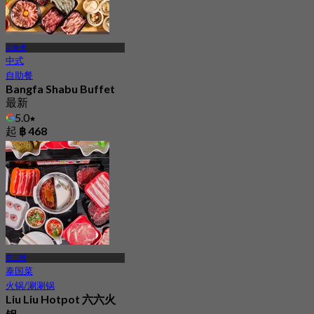
兰鲁卡
中式
自助餐
Bangfa Shabu Buffet
最新
5.0
起
฿ 468
空三哇
泰国菜
火锅/涮涮锅
Liu Liu Hotpot 六六火