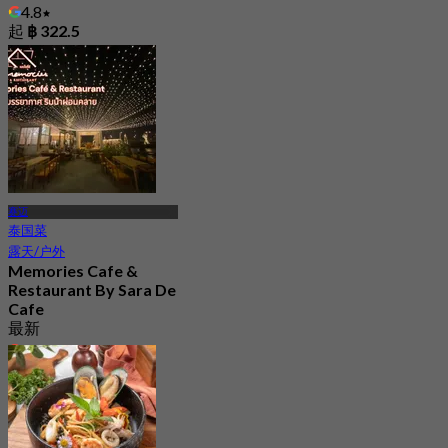
4.8
起
฿ 322.5
赛迈
泰国菜
露天/户外
Memories Cafe &
Restaurant By Sara De
Cafe
最新
4.1
起
฿ 363.33