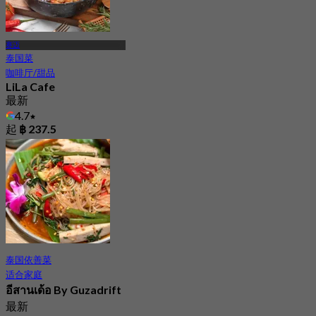
赛迈
泰国菜
咖啡厅/甜品
LiLa Cafe
最新
4.7
起
฿ 237.5
泰国依善菜
适合家庭
อีสานเด้อ By Guzadrift
最新