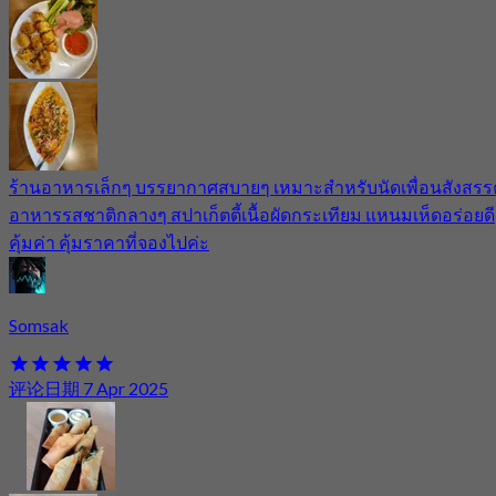
ร้านอาหารเล็กๆ บรรยากาศสบายๆ เหมาะสำหรับนัดเพื่อนสังสรร
อาหารรสชาติกลางๆ สปาเก็ตตี้เนื้อผัดกระเทียม แหนมเห็ดอร่อยดี
คุ้มค่า คุ้มราคาที่จองไปค่ะ
Somsak
评论日期 7 Apr 2025