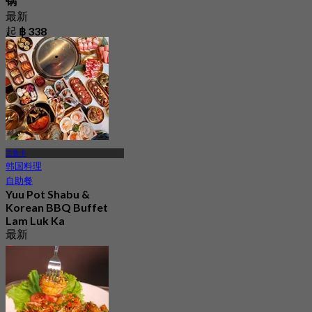
锅
最新
起
฿ 338
兰鲁卡
韩国料理
自助餐
Yuu Pot Shabu &
Korean BBQ Buffet
Lam Luk Ka
最新
4.9
起
฿ 299