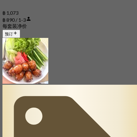
฿ 1,073
฿ 890 / 1-3
每套装净价
预订