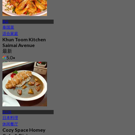
赛迈
泰国菜
适合家庭
Khun Toom Kitchen
Saimai Avenue
最新
5.0
起
฿ 295
空三哇
日本料理
休闲餐厅
Cozy Space Homey