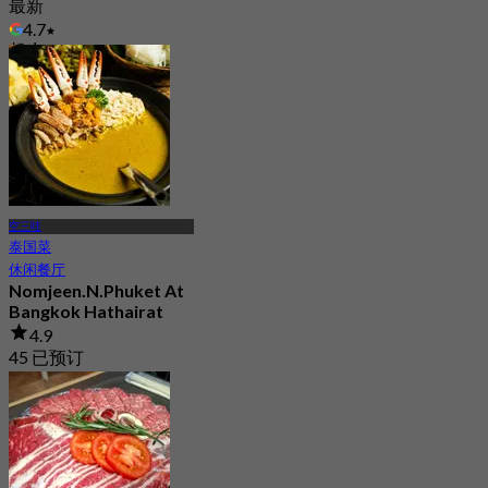
最新
4.7
起
฿ 296.66
空三哇
泰国菜
休闲餐厅
Nomjeen.N.Phuket At
Bangkok Hathairat
4.9
45 已预订
起
฿ 306.66