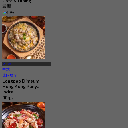
Cafe & Dining
最新
4.9
起
฿ 325
空三哇
中式
休闲餐厅
Longpao Dimsum
Hong Kong Panya
Indra
4.7
161 已预订
起
฿ 230