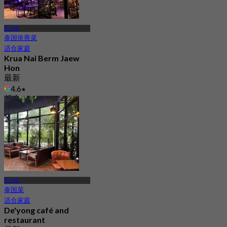
空三哇
泰国依善菜
适合家庭
Krua Nai Berm Jaew
Hon
最新
4.6
起
฿ 499
空三哇
泰国菜
适合家庭
De'yong café and
restaurant