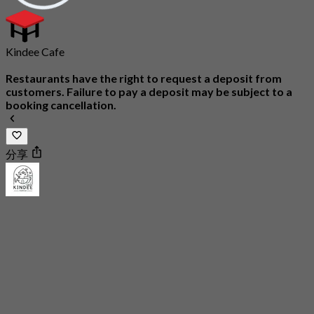
Kindee Cafe
Restaurants have the right to request a deposit from
customers. Failure to pay a deposit may be subject to a
booking cancellation.
分享