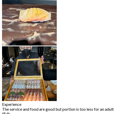
Experience
The service and food are good but portion is too less for an adult.
场合