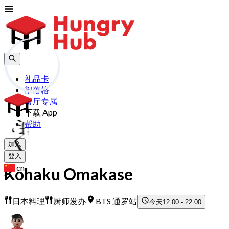
礼品卡
部落格
餐厅专属
下载 App
帮助
加入
登入
cn
Kohaku Omakase
日本料理
厨师发办
BTS 通罗站
今天
12:00 - 22:00