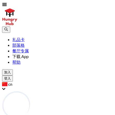
礼品卡
部落格
餐厅专属
下载 App
帮助
加入
登入
cn