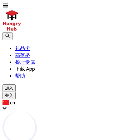
礼品卡
部落格
餐厅专属
下载 App
帮助
加入
登入
cn