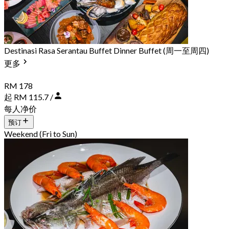
Destinasi Rasa Serantau Buffet Dinner Buffet (周一至周四)
更多
RM 178
起 RM 115.7 /
每人净价
预订
Weekend (Fri to Sun)