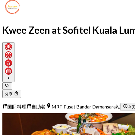
Kwee Zeen at Sofitel Kuala L
分享
国际料理
自助餐
MRT Pusat Bandar Damansara站
今