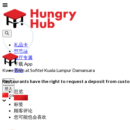
礼品卡
部落格
餐厅专属
下载 App
Kwee Zeen at Sofitel Kuala Lumpur Damansara
帮助
Restaurants have the right to request a deposit from custom
加入
登入
总览
cn
自助餐
标签
顾客评论
您可能也会喜欢