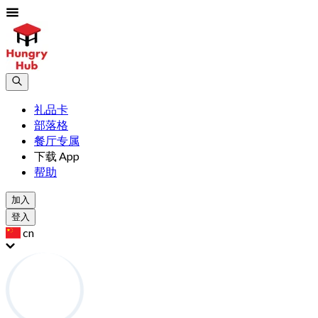
礼品卡
部落格
餐厅专属
下载 App
帮助
加入
登入
cn