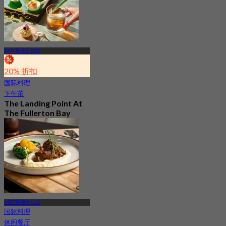
MRT莱佛士坊站
20% 折扣
国际料理
下午茶
The Landing Point At
The Fullerton Bay
Hotel Singapore
5.0
115 已预订
起
S$ 65.23
MRT莱佛士坊站
国际料理
休闲餐厅