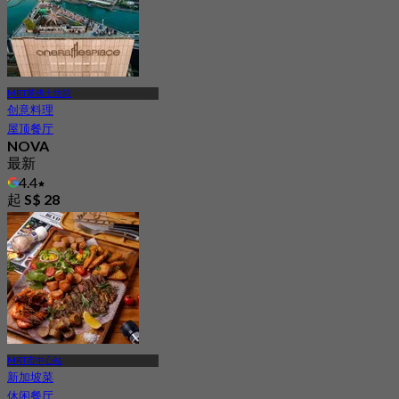
MRT莱佛士坊站
创意料理
屋顶餐厅
NOVA
最新
4.4
起
S$ 28
MRT市中心站
新加坡菜
休闲餐厅