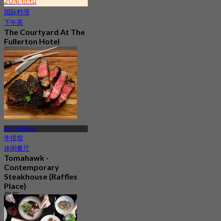
20% 折扣
国际料理
下午茶
The Courtyard At The
Fullerton Hotel
Singapore
最新
4.3
起
S$ 55.63
MRT 史蒂芬站
牛排馆
休闲餐厅
Tomahawk -
Contemporary
Steakhouse (Raffles
Place)
最新
4.3
起
S$ 68