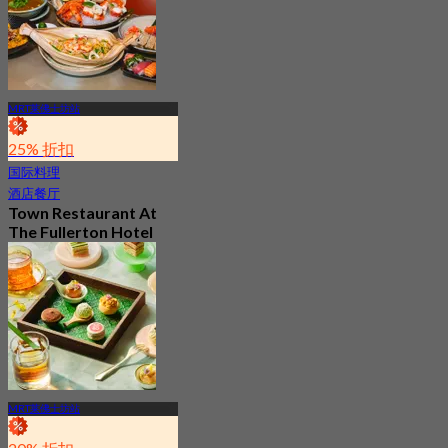
MRT莱佛士坊站
25% 折扣
国际料理
酒店餐厅
Town Restaurant At
The Fullerton Hotel
Singapore
4.3
831 已预订
起
S$ 52.76
MRT莱佛士坊站