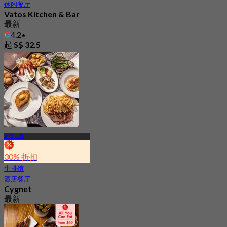
休闲餐厅
Vatos Kitchen & Bar
最新
4.2
起
S$ 32.5
直落亚逸
30% 折扣
牛排馆
酒店餐厅
Cygnet
最新
4.6
起
S$ 61.66