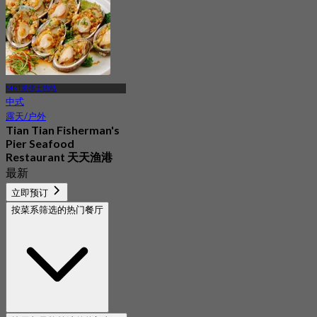
MRT莱佛士坊站
中式
露天/户外
Tian Tian Fisherman's
Pier Seafood
Restaurant 天天渔港
最新
4.4
立即预订
起
S$ 29.5
按菜系筛选的热门餐厅