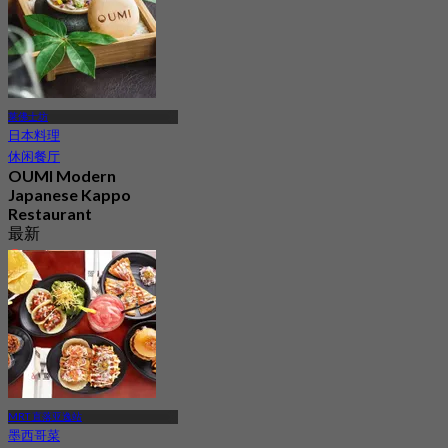
莱佛士坊
日本料理
休闲餐厅
OUMI Modern
Japanese Kappo
Restaurant
最新
4.7
起
S$ 120
MRT 直落亚逸站
墨西哥菜