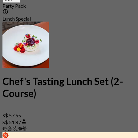
Party Pack
Lunch Special
Chef's Tasting Lunch Set (2-
Course)
S$ 57.55
S$ 51.8 /
每套装净价