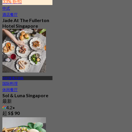
33% 折扣
中式
酒店餐厅
Jade At The Fullerton
Hotel Singapore
最新
4.4
起
S$ 49
MRT莱佛士坊站
国际料理
休闲餐厅
Sol & Luna Singapore
最新
4.2
起
S$ 90