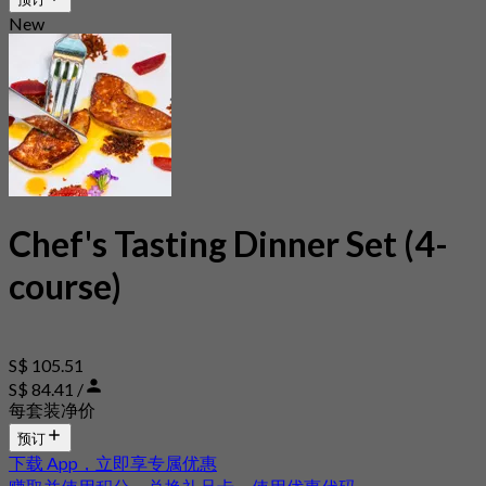
New
Chef's Tasting Dinner Set (4-
course)
S$ 105.51
S$ 84.41 /
每套装净价
预订
下载 App，立即享专属优惠