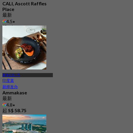
CALI, Ascott Raffles
Place
最新
4.5
起
S$ 49.5
莱佛士坊一号
印度菜
厨师发办
Ammakase
最新
4.8
起
S$ 58.75