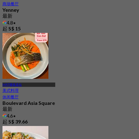
商场餐厅
Yenney
最新
4.8
起
S$ 15
MRT珊顿道站
美式料理
休闲餐厅
Boulevard Asia Square
最新
4.6
起
S$ 39.66