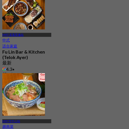
MRT 直落亚逸站
中式
适合家庭
Fu Lin Bar & Kitchen
(Telok Ayer)
最新
4.3
起
S$ 27.5
MRT市中心站
越南菜