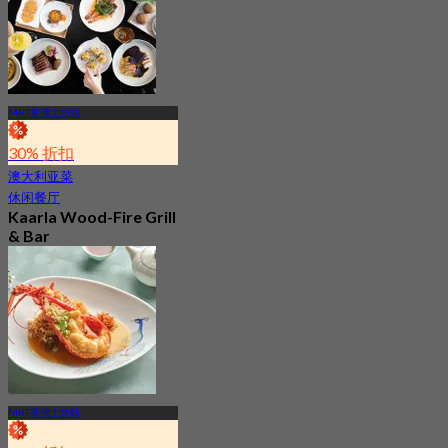
MRT莱佛士坊站
30% 折扣
澳大利亚菜
休闲餐厅
Kaarla Wood-Fire Grill
& Bar
4.4
151 已预订
起
S$ 66.33
MRT莱佛士坊站