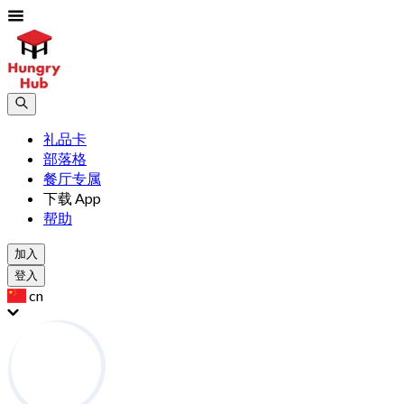
礼品卡
部落格
餐厅专属
下载 App
帮助
加入
登入
cn