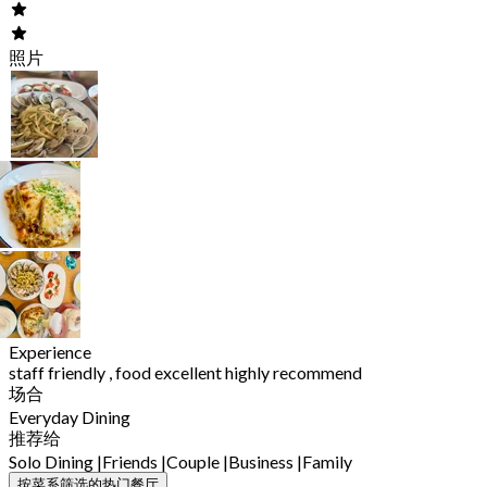
照片
Experience
staff friendly , food excellent highly recommend
场合
Everyday Dining
推荐给
Solo Dining
|
Friends
|
Couple
|
Business
|
Family
按菜系筛选的热门餐厅