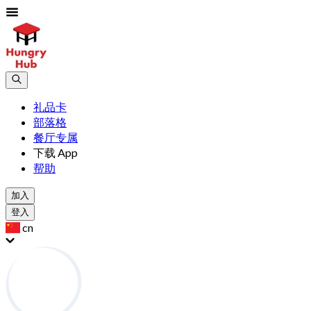
礼品卡
部落格
餐厅专属
下载 App
帮助
加入
登入
cn