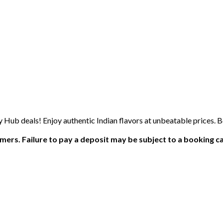
ub deals! Enjoy authentic Indian flavors at unbeatable prices. B
ers. Failure to pay a deposit may be subject to a booking ca