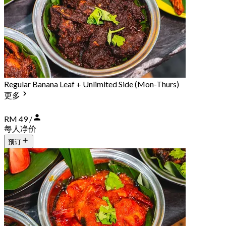
Regular Banana Leaf + Unlimited Side (Mon-Thurs)
更多
RM 49 /
每人净价
预订