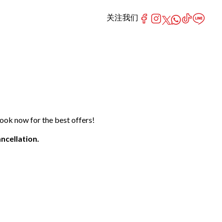
关注我们
ook now for the best offers!
ncellation.