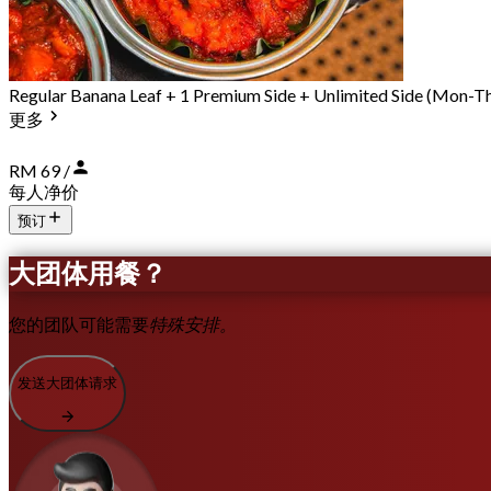
Regular Banana Leaf + 1 Premium Side + Unlimited Side (Mon-T
更多
RM 69 /
每人净价
预订
大团体用餐？
您的团队可能需要
特殊安排。
发送大团体请求