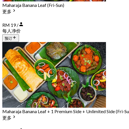
Maharaja Banana Leaf (Fri-Sun)
更多
RM 19 /
每人净价
预订
Maharaja Banana Leaf + 1 Premium Side + Unlimited Side (Fri-Su
更多