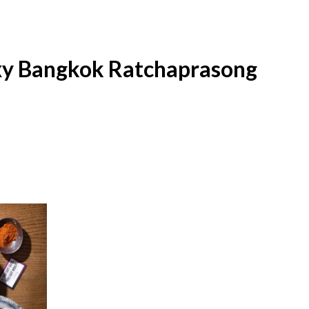
xy Bangkok Ratchaprasong