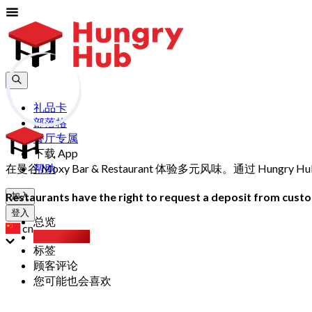
礼品卡
部落格
餐厅专属
下载 App
在曼谷 Moxy Bar & Restaurant 体验多元风味。通过 H
帮助
Restaurants have the right to request a deposit from custom
加入
登入
总览
cn
Party Pack
标签
顾客评论
您可能也会喜欢