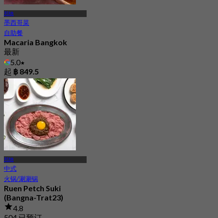
邦纳
墨西哥菜
自助餐
Macaria Bangkok
最新
5.0
起
฿ 849.5
邦纳
中式
火锅/涮涮锅
Ruen Petch Suki
(Bangna-Trat23)
4.8
504 已预订