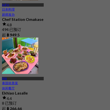
拉萨尔
日本料理
厨师发办
Chef Station Omakase
4.8
494 已预订
起
฿ 949.5
邦纳
泰国依善菜
休闲餐厅
Ekhiao Lasalle
4.4
8 已预订
起
฿ 266.66