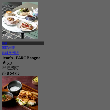
289 已预订
起
฿ 1,046
邦纳
国际料理
咖啡厅/甜品
Jenn's - PARC Bangna
5.0
25 已预订
起
฿ 547.5