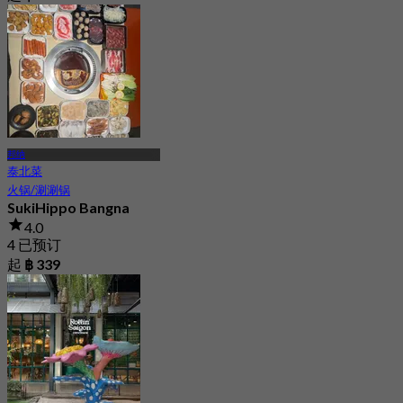
邦纳
泰北菜
火锅/涮涮锅
SukiHippo Bangna
4.0
4 已预订
起
฿ 339