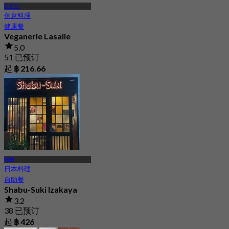
拉萨尔
创意料理
健康餐
Veganerie Lasalle
5.0
51 已预订
起
฿ 216.66
邦纳
日本料理
自助餐
Shabu-Suki Izakaya
3.2
38 已预订
起
฿ 426