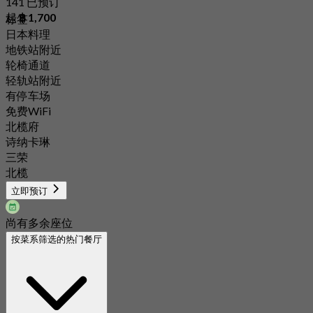
141 已预订
起
฿ 1,700
标签
日本料理
地铁站附近
轮椅通道
轻轨站附近
有停车场
免费WiFi
北榄府
诗纳卡琳
三荣
北榄
立即预订
尚有多余座位
按菜系筛选的热门餐厅