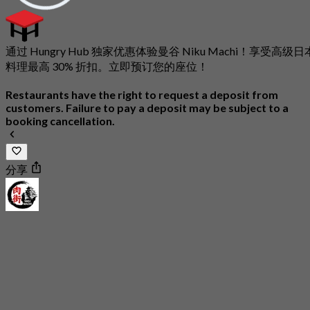
通过 Hungry Hub 独家优惠体验曼谷 Niku Machi！享受高级日
料理最高 30% 折扣。立即预订您的座位！
Restaurants have the right to request a deposit from
customers. Failure to pay a deposit may be subject to a
booking cancellation.
分享