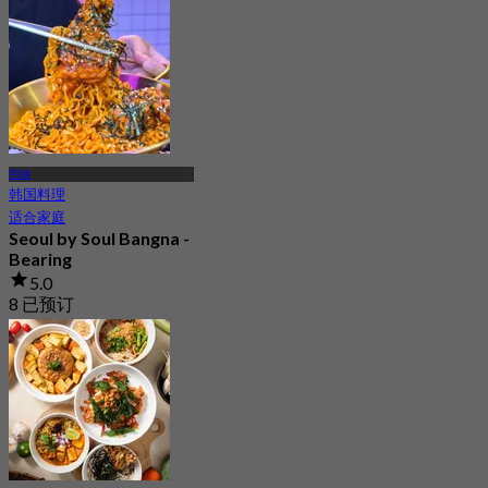
起
฿ 492
邦纳
韩国料理
适合家庭
Seoul by Soul Bangna -
Bearing
5.0
8 已预订
起
฿ 350