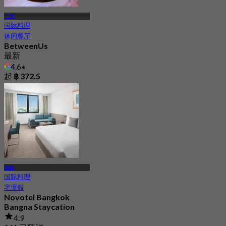
巴威
国际料理
休闲餐厅
BetweenUs
最新
4.6
起
฿ 372.5
邦纳
国际料理
宅度假
Novotel Bangkok
Bangna Staycation
4.9