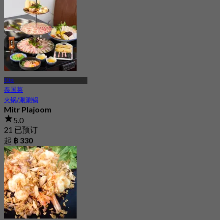
邦纳
泰国菜
火锅/涮涮锅
Mitr Plajoom
5.0
21 已预订
起
฿ 330