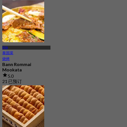
起
฿ 179
邦纳
泰国菜
烧烤
Bann Rommai
Mookata
5.0
21 已预订
起
฿ 265