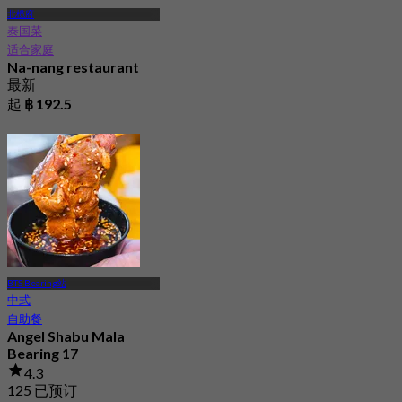
北榄府
泰国菜
适合家庭
Na-nang restaurant
最新
起
฿ 192.5
BTS Bearing站
中式
自助餐
Angel Shabu Mala
Bearing 17
4.3
125 已预订