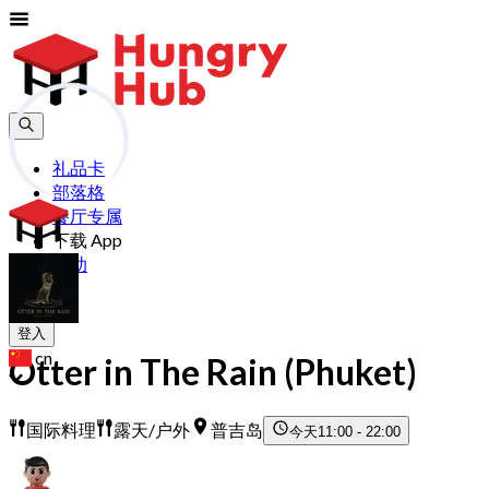
礼品卡
部落格
餐厅专属
下载 App
帮助
加入
登入
cn
Otter in The Rain (Phuket)
国际料理
露天/户外
普吉岛
今天
11:00 - 22:00