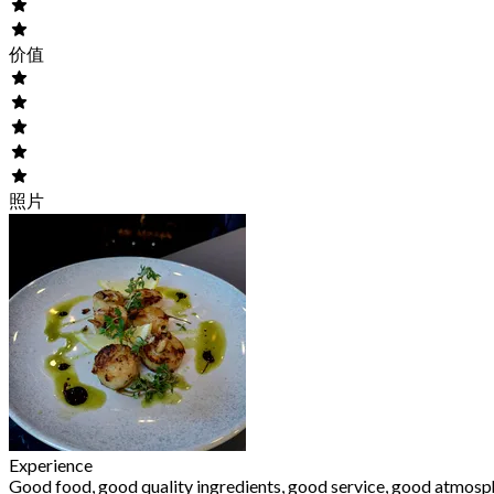
价值
照片
Experience
Good food, good quality ingredients, good service, good atmosp