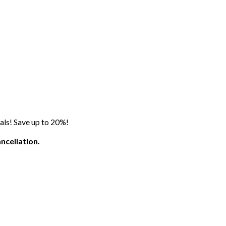
als! Save up to 20%!
ncellation.