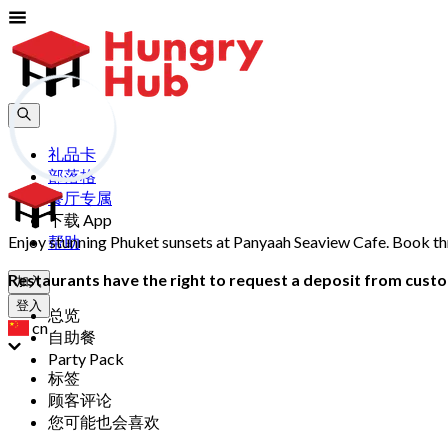
礼品卡
部落格
餐厅专属
下载 App
Enjoy stunning Phuket sunsets at Panyaah Seaview Cafe. Book th
帮助
Restaurants have the right to request a deposit from custom
加入
登入
总览
cn
自助餐
Party Pack
标签
顾客评论
您可能也会喜欢