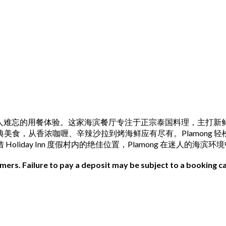
华欣美丽的海滨，提供令人难忘的用餐体验。这家海滨餐厅专注于正宗泰国
美食，从香浓咖喱、辛辣沙拉到烤海鲜应有尽有。Plamong 
iday Inn 度假村内的绝佳位置，Plamong 在迷人的海
ers. Failure to pay a deposit may be subject to a booking ca