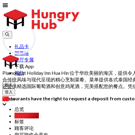
礼品卡
部落格
餐厅专属
下载 App
Plamong at Holiday Inn Hua Hin 位于
帮助
合传统风味与现代呈现的精心烹制菜肴。菜单提供各式泰国经典
加入
还提供精选国际葡萄酒和创意鸡尾酒，完美搭配您的餐点。凭借 Hol
登入
Restaurants have the right to request a deposit from custom
cn
总览
Party Pack
标签
顾客评论
您可能也会喜欢