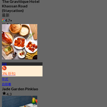
The Gravitique Hotel
Khaosan Road
(Staycation)
最新
4.7
起
฿ 1,495
品佬
3% 折扣
中式
自助餐
Jade Garden Pinklao
4.3
325 已预订
起
฿ 639