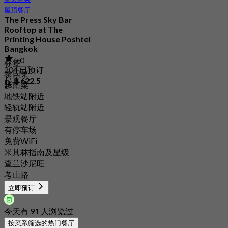
屋顶餐厅
The Press Sky Bar
Rooftop at The
Printing House Poshtel
Bangkok
5.0
标签
204 已预订
泰国菜
起
฿ 622.5
越南菜
地铁站附近
轻轨站附近
景观餐厅
有停车场
免费WiFi
米其林指南及星级
查兰沙尼旺
考山路
立即预订
今天有 91 人浏览过
按菜系筛选的热门餐厅