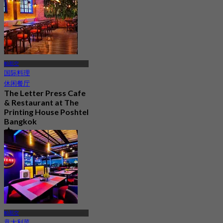
帕那空
国际料理
休闲餐厅
The Letter Press Cafe
& Restaurant at The
Printing House Poshtel
Bangkok
5.0
39 已预订
起
฿ 622.5
帕那空
意大利菜