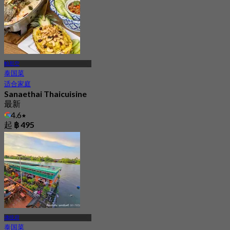
帕那空
泰国菜
适合家庭
Sanaethai Thaicuisine
最新
4.6
起
฿ 495
佛统府
泰国菜