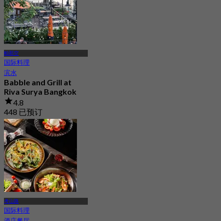
帕那空
国际料理
滨水
Babble and Grill at
Riva Surya Bangkok
4.8
448 已预订
起
฿ 315
考山路
国际料理
酒店餐厅