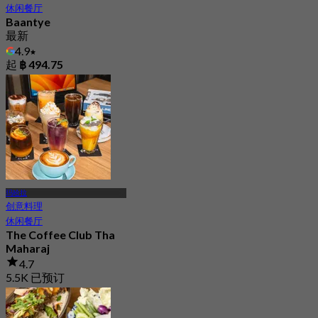
休闲餐厅
Baantye
最新
4.9
起
฿ 494.75
玛哈拉
创意料理
休闲餐厅
The Coffee Club Tha
Maharaj
4.7
5.5K 已预订
起
฿ 189