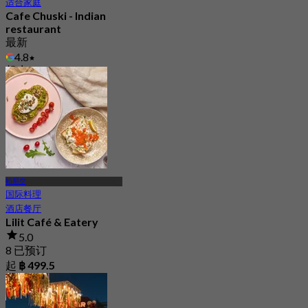
适合家庭
Cafe Chuski - Indian
restaurant
最新
4.8
起
฿ 297.5
帕那空
国际料理
酒店餐厅
Lilit Café & Eatery
5.0
8 已预订
起
฿ 499.5