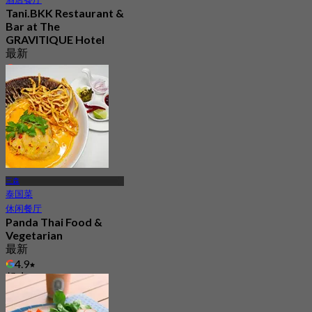
Tani.BKK Restaurant &
Bar at The
GRAVITIQUE Hotel
最新
4.7
起
฿ 530
三森
泰国菜
休闲餐厅
Panda Thai Food &
Vegetarian
最新
4.9
起
฿ 287.5