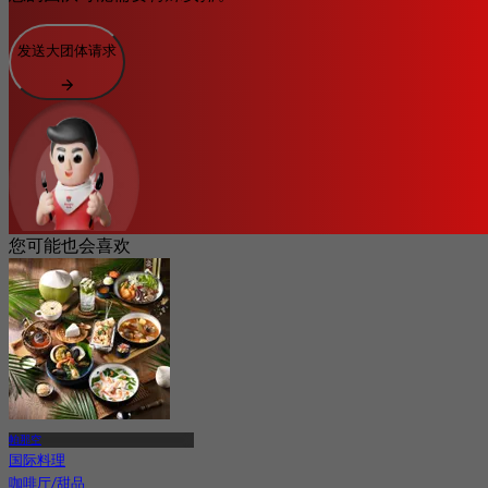
发送大团体请求
您可能也会喜欢
帕那空
国际料理
咖啡厅/甜品