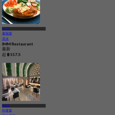
曼谷艾
泰国菜
滨水
IMM Restaurant
最新
起
฿ 517.5
帕那空
印度菜