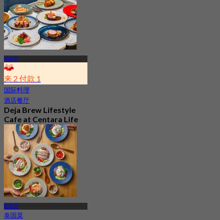
帕那空
来 2 付款 1
国际料理
酒店餐厅
Deja Brew Lifestyle
Cafe at Centara Life
Hotel Bangkok Phra
Nakhon
4.7
13.3K 已预订
起
฿ 129
帕那空
泰国菜