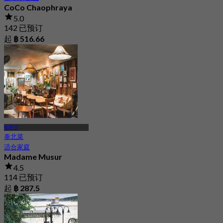
CoCo Chaophraya
5.0
142 已预订
起
฿ 516.66
帕那空
泰北菜
适合家庭
Madame Musur
4.5
114 已预订
起
฿ 287.5