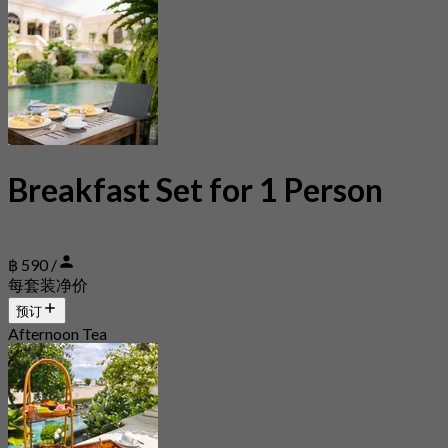
Breakfast Set for 1 Person
฿ 590 /
每套装净价
预订
Afternoon Tea