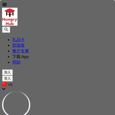
礼品卡
部落格
餐厅专属
下载 App
帮助
加入
登入
cn