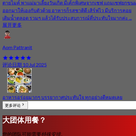
ตายไมค์ พาแม่มาเลี้ยงวันเกิด มีเค้กพิเศษจากเชฟ แถมเชฟยกขน
ออกมาให้เองกับตัวด้วย อาหารก็รสชาติดี เสิร์ฟไว มีบริการคอย
เติมน้ำตลอด รวมๆ แล้วได้รับประสบการณ์ที่ประทับใจมากค่ะ ...
展开更多
Aom Pattranit
评论日期 10 Jul 2025
อาหารอร่อยมากๆ บรรยากาศประทับใจ ทุกอย่างดีหมดเลย
更多评论
大团体用餐？
您的团队可能需要
特殊安排。