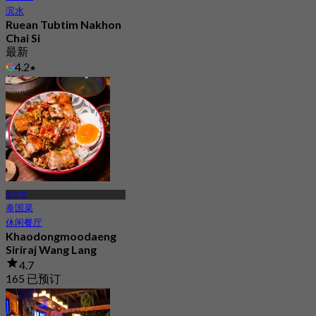
滨水
Ruean Tubtim Nakhon
Chai Si
最新
4.2
起
฿ 290
曼谷艾
泰国菜
休闲餐厅
Khaodongmoodaeng
Siriraj Wang Lang
4.7
165 已预订
起
฿ 324.75