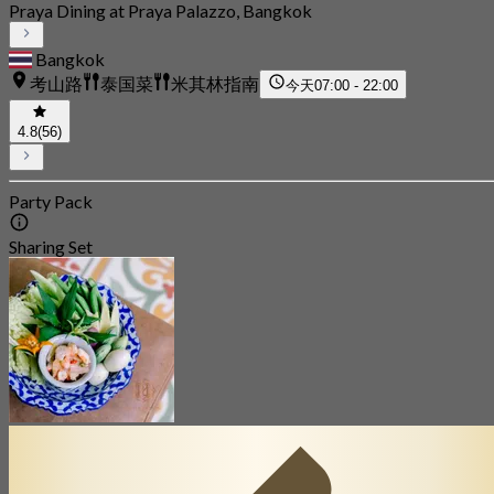
Praya Dining at Praya Palazzo, Bangkok
Bangkok
考山路
泰国菜
米其林指南
今天
07:00 - 22:00
4.8
(56)
Party Pack
Sharing Set