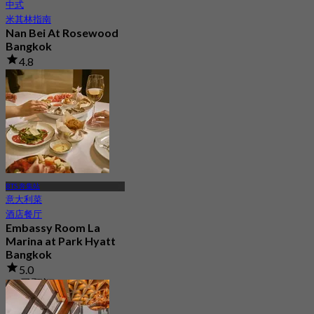
中式
米其林指南
Nan Bei At Rosewood
Bangkok
4.8
640 已预订
起
฿ 800
BTS 奔集站
意大利菜
酒店餐厅
Embassy Room La
Marina at Park Hyatt
Bangkok
5.0
90 已预订
起
฿ 980