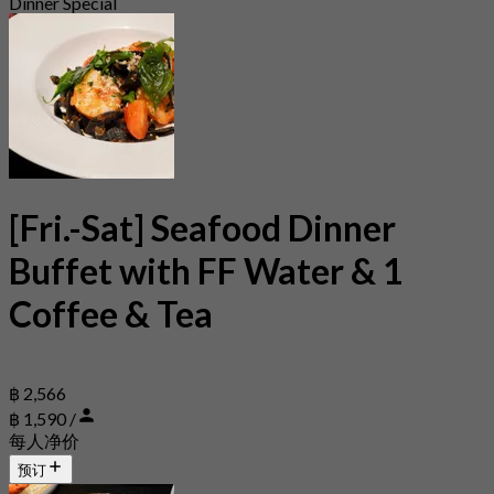
Dinner Special
[Fri.-Sat] Seafood Dinner
Buffet with FF Water & 1
Coffee & Tea
฿ 2,566
฿ 1,590 /
每人净价
预订