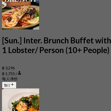
[Sun.] Inter. Brunch Buffet wit
1 Lobster/ Person (10+ People)
฿ 3,296
฿ 1,755 /
每人净价
预订