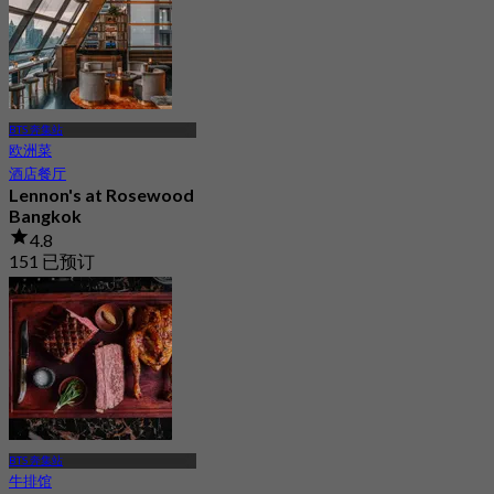
BTS 奔集站
欧洲菜
酒店餐厅
Lennon's at Rosewood
Bangkok
4.8
151 已预订
起
฿ 1,195
BTS 奔集站
牛排馆