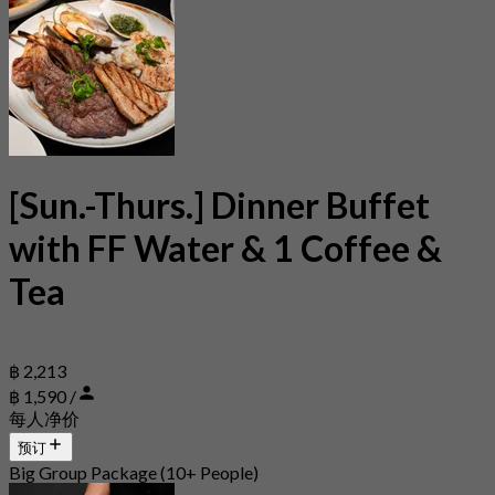
[Sun.-Thurs.] Dinner Buffet
with FF Water & 1 Coffee &
Tea
฿ 2,213
฿ 1,590 /
每人净价
预订
Big Group Package (10+ People)