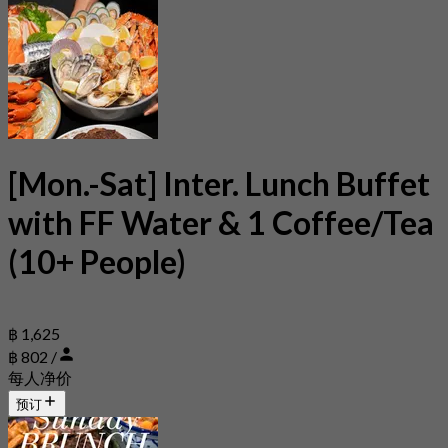
[Mon.-Sat] Inter. Lunch Buffet
with FF Water & 1 Coffee/Tea
(10+ People)
฿ 1,625
฿ 802 /
每人净价
预订