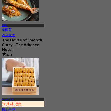
奔集
泰国菜
酒店餐厅
The House of Smooth
Curry - The Athenee
Hotel
4.8
11.2K 已预订
起
฿ 1,016.66
BTS 奔集站
米其林指南
日本料理