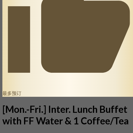
最多预订
[Mon.-Fri.] Inter. Lunch Buffet
with FF Water & 1 Coffee/Tea