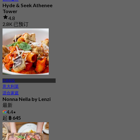
Hyde & Seek Athenee
Tower
4.8
2.8K 已预订
起
฿ 647.5
巴吞旺区
意大利菜
适合家庭
Nonna Nella by Lenzi
最新
4.4
起
฿ 645