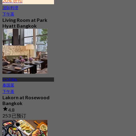
20% 折扣
国际料理
下午茶
Living Room at Park
Hyatt Bangkok
4.8
171 已预订
起
฿ 1,412.5
BTS 奔集站
泰国菜
下午茶
Lakorn at Rosewood
Bangkok
4.8
253 已预订
起
฿ 1,060