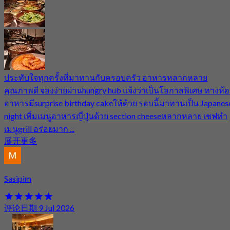
ประทับใจทุกครั้งที่มาทานกับครอบครัว อาหารหลากหลาย
คุณภาพดี จองง่ายผ่านhungry hub แจ้งว่าเป็นโอกาสพิเศษ ทางห้อ
อาหารมีsurprise birthday cakeให้ด้วย รอบนี้มาทานเป็น Japanes
night เพิ่มเมนูอาหารญี่ปุ่นด้วย section cheeseหลากหลาย เชฟทำ
เมนูgrill อร่อยมาก ...
展开更多
Sasipim
评论日期 9 Jul 2026