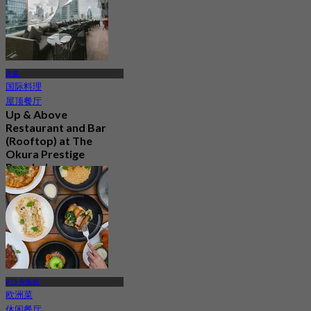
奔集
国际料理
屋顶餐厅
Up & Above
Restaurant and Bar
(Rooftop) at The
Okura Prestige
Bangkok
4.5
1.1K 已预订
起
฿ 622.5
BTS 奔集站
欧洲菜
休闲餐厅