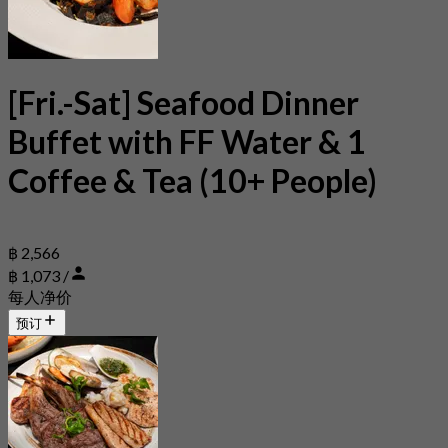
[Fri.-Sat] Seafood Dinner
Buffet with FF Water & 1
Coffee & Tea (10+ People)
฿ 2,566
฿ 1,073 /
每人净价
预订