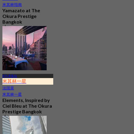
米其林指南
Yamazato at The
Okura Prestige
Bangkok
4.9
275 已预订
起
฿ 2,200
BTS 奔集站
米其林一星
法国菜
米其林一星
Elements, Inspired by
Ciel Bleu at The Okura
Prestige Bangkok
5.0
233 已预订
起
฿ 2,900