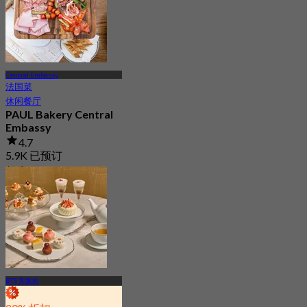
Central Embassy
法国菜
休闲餐厅
PAUL Bakery Central
Embassy
4.7
5.9K 已预订
起
฿ 425
BTS 奔集站