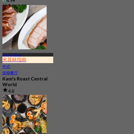
4.9
起
฿ 813.33
Central World
米其林指南
中式
连锁餐厅
Kam's Roast Central
World
4.8
1.2K 已预订
起
฿ 425