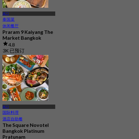
水门
泰国菜
休闲餐厅
Praram 9 Kaiyang The
Market Bangkok
4.8
3K 已预订
起
฿ 299.5
水门
国际料理
酒店自助餐
The Square Novotel
Bangkok Platinum
Pratunam