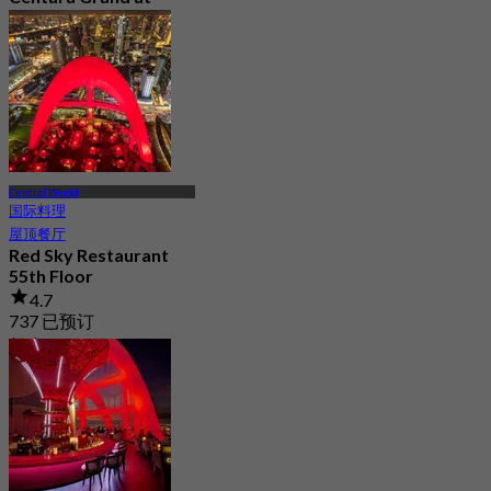
CentralWorld
4.6
6.3K 已预订
起
฿ 749.5
Central World
国际料理
屋顶餐厅
Red Sky Restaurant
55th Floor
4.7
737 已预订
起
฿ 2,500