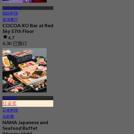
Central World
国际料理
屋顶餐厅
COCOA XO Bar at Red
Sky 57th Floor
4.7
4.3K 已预订
起
฿ 849.5
BTS 奇隆站
红桌奖
日本料理
自助餐
NAMA Japanese and
Seafood Buffet
(Hungry Hub)