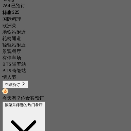
764 已预订
起
฿ 325
标签
国际料理
欧洲菜
地铁站附近
轮椅通道
轻轨站附近
景观餐厅
有停车场
BTS 暹罗站
BTS 奇隆站
情人节
立即预订
今天有 7 位食客预订
按菜系筛选的热门餐厅