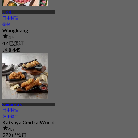
班塔通
日本料理
烧烤
Wangluang
4.5
42 已预订
起
฿ 445
Central World
日本料理
休闲餐厅
Katsuya CentralWorld
4.7
573 已预订