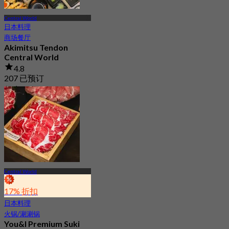
Central World
日本料理
商场餐厅
Akimitsu Tendon
Central World
4.8
207 已预订
起
฿ 400
Central World
17% 折扣
日本料理
火锅/涮涮锅
You&I Premium Suki