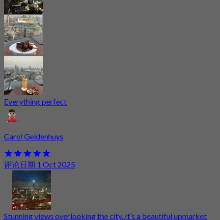
Everything perfect
Carol Geldenhuys
评论日期 1 Oct 2025
Stunning views overlooking the city. It’s a beautiful upmarket