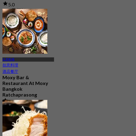
5.0
138 已预订
起
฿ 420
拉差帕颂
创意料理
酒店餐厅
Moxy Bar &
Restaurant At Moxy
Bangkok
Ratchaprasong
4.7
218 已预订
起
฿ 447.5