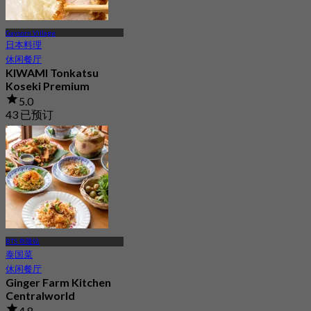
Gaysorn Village
日本料理
休闲餐厅
KIWAMI Tonkatsu
Koseki Premium
5.0
43 已预订
起
฿ 525
BTS 奇隆站
泰国菜
休闲餐厅
Ginger Farm Kitchen
Centralworld
4.8