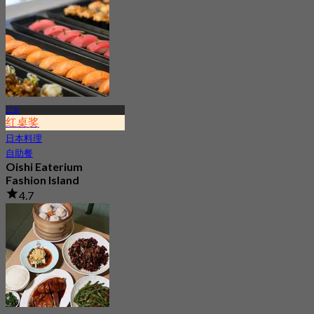
兰实
红桌奖
日本料理
自助餐
Oishi Eaterium
Fashion Island
4.7
12.4K 已预订
起
฿ 645