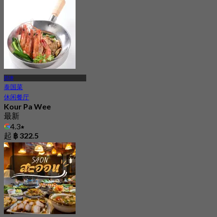
邦坤
泰国菜
休闲餐厅
Kour Pa Wee
最新
4.3
起
฿ 322.5