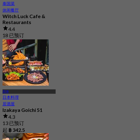
泰国菜
休闲餐厅
Witch Luck Cafe &
Restaurants
4.4
18 已预订
起
฿ 203.33
邦坤
日本料理
居酒屋
Izakaya Goichi 51
4.3
13 已预订
起
฿ 342.5