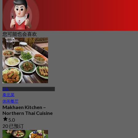
您可能也会喜欢
兰实
泰北菜
休闲餐厅
Makhaen Kitchen –
Northern Thai Cuisine
5.0
20 已预订
起
฿ 210