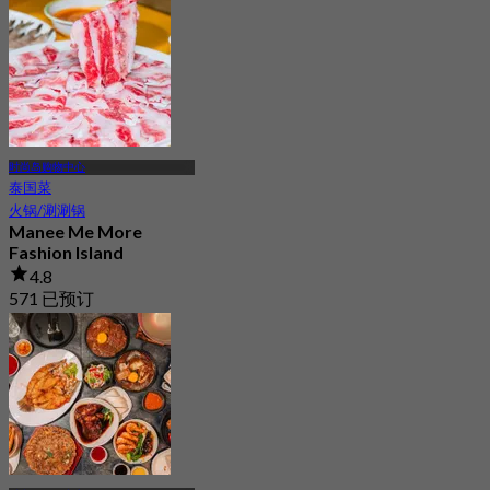
时尚岛购物中心
泰国菜
火锅/涮涮锅
Manee Me More
Fashion Island
4.8
571 已预订
起
฿ 450