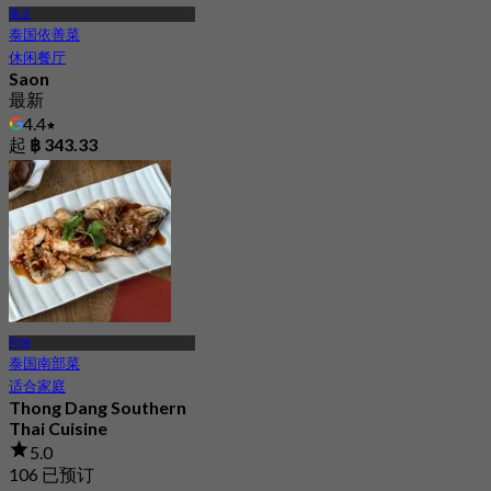
赛迈
泰国依善菜
休闲餐厅
Saon
最新
4.4
起
฿ 343.33
邦坤
泰国南部菜
适合家庭
Thong Dang Southern
Thai Cuisine
5.0
106 已预订