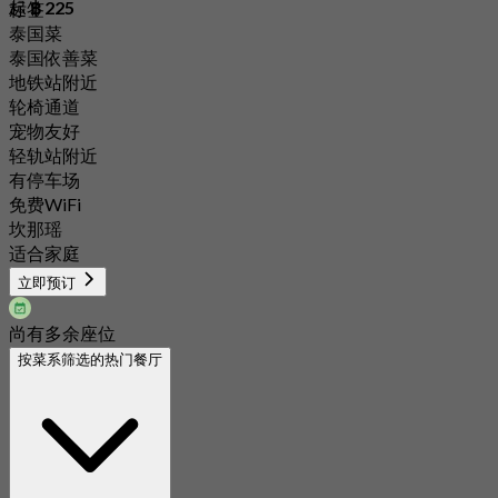
起
฿ 225
标签
泰国菜
泰国依善菜
地铁站附近
轮椅通道
宠物友好
轻轨站附近
有停车场
免费WiFi
坎那瑶
适合家庭
立即预订
尚有多余座位
按菜系筛选的热门餐厅