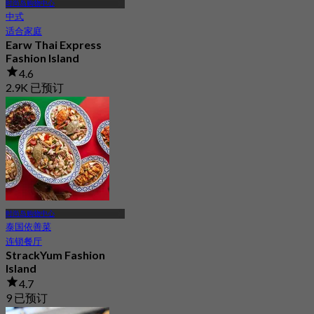
时尚岛购物中心
中式
适合家庭
Earw Thai Express
Fashion Island
4.6
2.9K 已预订
起
฿ 699
时尚岛购物中心
泰国依善菜
连锁餐厅
StrackYum Fashion
Island
4.7
9 已预订
起
฿ 416.66