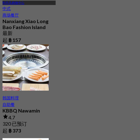
时尚岛购物中心
中式
商场餐厅
Nanxiang Xiao Long
Bao Fashion Island
最新
起
฿ 157
韩国料理
自助餐
KBBQ Nawamin
4.7
320 已预订
起
฿ 373