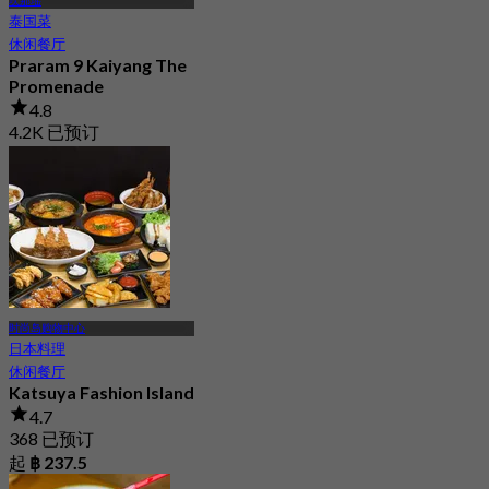
坎那瑶
泰国菜
休闲餐厅
Praram 9 Kaiyang The
Promenade
4.8
4.2K 已预订
起
฿ 299.5
时尚岛购物中心
日本料理
休闲餐厅
Katsuya Fashion Island
4.7
368 已预订
起
฿ 237.5