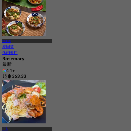
坎那瑶
泰国菜
休闲餐厅
Rosemary
最新
4.1
起
฿ 363.33
兰实