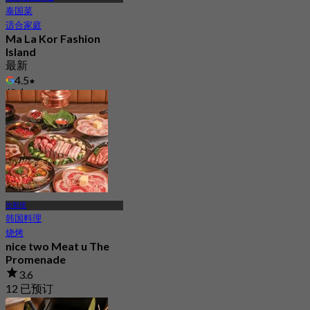
泰国菜
适合家庭
Ma La Kor Fashion
Island
最新
4.5
起
฿ 399
坎那瑶
韩国料理
烧烤
nice two Meat u The
Promenade
3.6
12 已预订
起
฿ 845