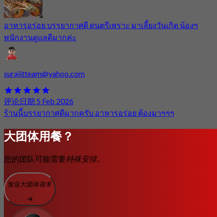
อาหารอร่อย บรรยากาศดี ดนตรีเพราะ มาเลี้ยงวันเกิด น้องๆ
พนักงานดูแลดีมากค่ะ
surajitteam@yahoo.com
评论日期 5 Feb 2026
ร้านนี้บรรยากาศดีมากครับ อาหารอร่อย ต้องมาๆๆๆ
大团体用餐？
您的团队可能需要
特殊安排。
发送大团体请求