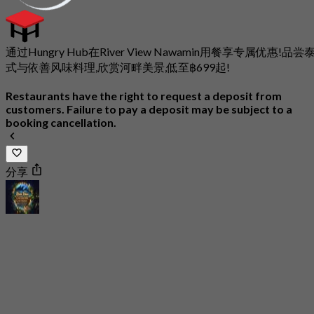
通过Hungry Hub在River View Nawamin用餐享专属优惠!品尝
式与依善风味料理,欣赏河畔美景,低至฿699起!
Restaurants have the right to request a deposit from
customers. Failure to pay a deposit may be subject to a
booking cancellation.
分享