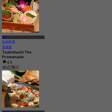
兰实
日本料理
居酒屋
Tsubohachi The
Promenade
4.9
30 已预订
起
฿ 495