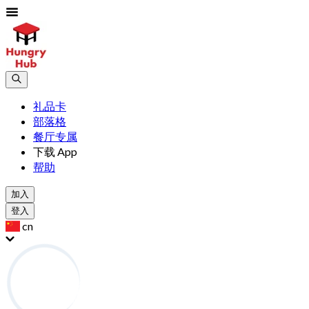
礼品卡
部落格
餐厅专属
下载 App
帮助
加入
登入
cn