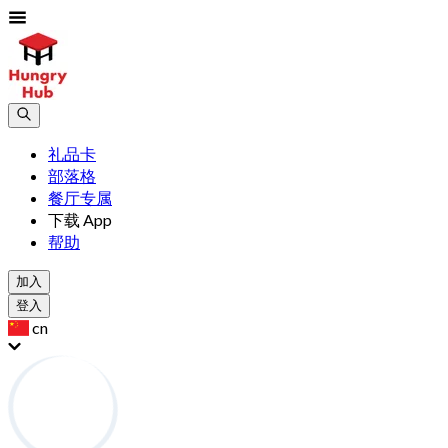
礼品卡
部落格
餐厅专属
下载 App
帮助
加入
登入
cn