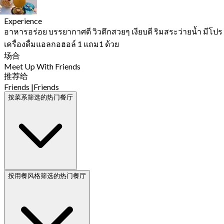
Experience
อาหารอร่อย บรรยากาศดี วิวตึกสวยๆ เงียบดี ริมสระว่ายน้ำ มีโปร
เครื่องดื่มแอลกอฮอล์ 1 แถม1 ด้วย
场合
Meet Up With Friends
推荐给
Friends
|
Friends
按菜系筛选的热门餐厅
按用餐风格筛选的热门餐厅