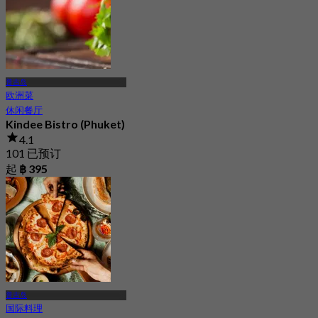
普吉岛
欧洲菜
休闲餐厅
Kindee Bistro (Phuket)
4.1
101 已预订
起
฿ 395
普吉岛
国际料理