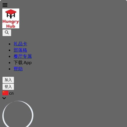
礼品卡
部落格
餐厅专属
下载 App
帮助
加入
登入
cn