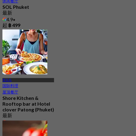
休闲餐厅
SOL Phuket
最新
4.9
起
฿ 499
普吉岛
国际料理
屋顶餐厅
Shore Kitchen &
Rooftop bar at Hotel
clover Patong (Phuket)
最新
3.9
起
฿ 495