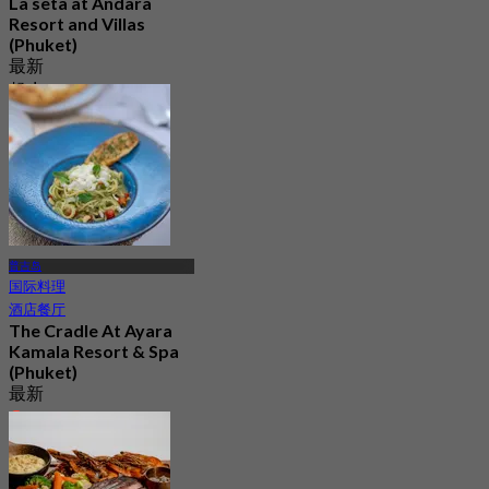
La seta at Andara
Resort and Villas
(Phuket)
最新
起
฿ 772.5
普吉岛
国际料理
酒店餐厅
The Cradle At Ayara
Kamala Resort & Spa
(Phuket)
最新
4.6
起
฿ 699.66