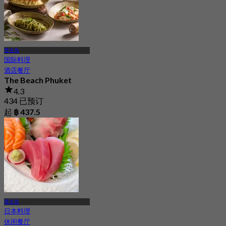
普吉岛
国际料理
酒店餐厅
The Beach Phuket
4.3
434 已预订
起
฿ 437.5
普吉岛
日本料理
休闲餐厅