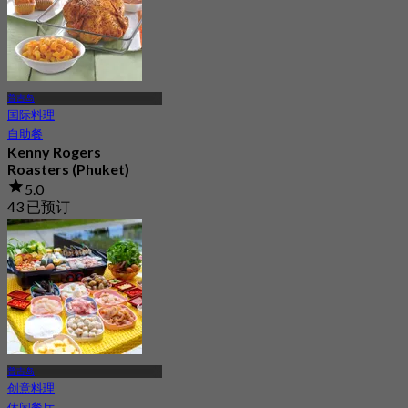
普吉岛
国际料理
自助餐
Kenny Rogers
Roasters (Phuket)
5.0
43 已预订
起
฿ 540
普吉岛
创意料理
休闲餐厅