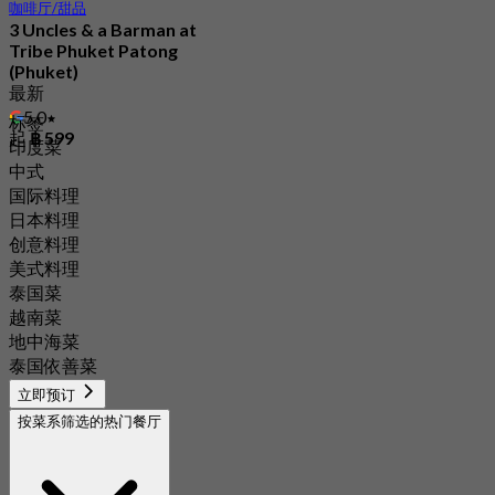
咖啡厅/甜品
3 Uncles & a Barman at
Tribe Phuket Patong
(Phuket)
最新
5.0
标签
起
฿ 599
印度菜
中式
国际料理
日本料理
创意料理
美式料理
泰国菜
越南菜
地中海菜
泰国依善菜
立即预订
按菜系筛选的热门餐厅