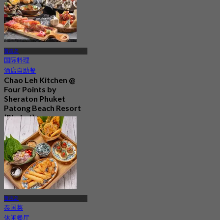
普吉岛
国际料理
酒店自助餐
Chao Leh Kitchen @
Four Points by
Sheraton Phuket
Patong Beach Resort
(Phuket)
5.0
78 已预订
起
฿ 470
普吉岛
泰国菜
休闲餐厅