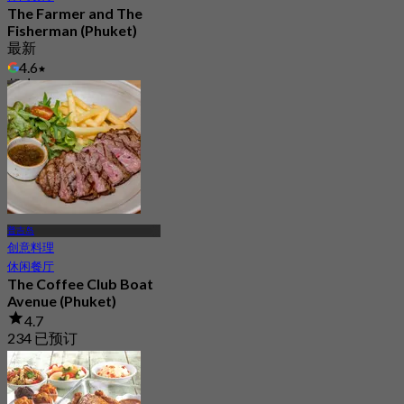
The Farmer and The
Fisherman (Phuket)
最新
4.6
起
฿ 645
普吉岛
创意料理
休闲餐厅
The Coffee Club Boat
Avenue (Phuket)
4.7
234 已预订
起
฿ 422.5