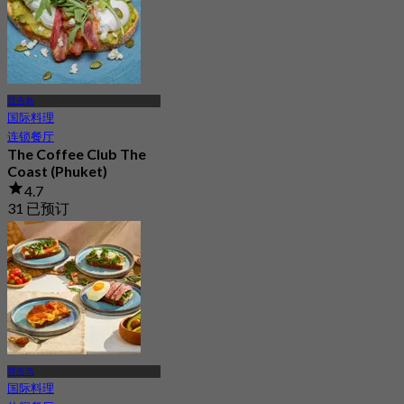
普吉岛
国际料理
连锁餐厅
The Coffee Club The
Coast (Phuket)
4.7
31 已预订
起
฿ 189
普吉岛
国际料理