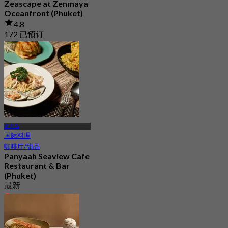
Zeascape at Zenmaya
Oceanfront (Phuket)
4.8
172 已预订
起
฿ 425
普吉岛
国际料理
咖啡厅/甜品
Panyaah Seaview Cafe
Restaurant & Bar
(Phuket)
最新
4.3
起
฿ 563.33