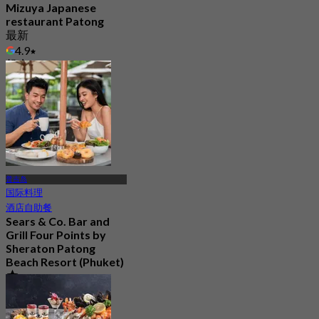
Mizuya Japanese
restaurant Patong
最新
4.9
起
฿ 390
普吉岛
国际料理
酒店自助餐
Sears & Co. Bar and
Grill Four Points by
Sheraton Patong
Beach Resort (Phuket)
4.9
1.2K 已预订
起
฿ 795