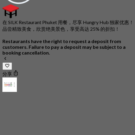
在 SILK Restaurant Phuket 用餐，尽享 Hungry Hub 独家优惠！
品尝精致美食，欣赏绝美景色，享受高达 25% 的折扣！
Restaurants have the right to request a deposit from
customers. Failure to pay a deposit may be subject to a
booking cancellation.
分享