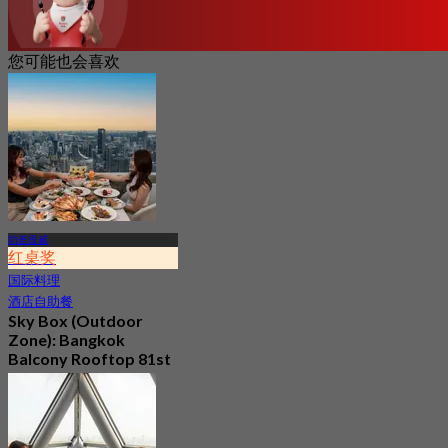
您可能也会喜欢
叻差提威
红桌奖
国际料理
酒店自助餐
Sky Box (Outdoor
Zone): Bangkok
Balcony Rooftop 81st
Floor Baiyoke Sky
Hotel
4.7
2.5K 已预订