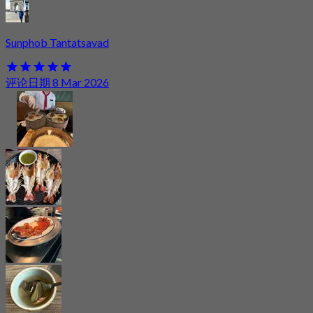
Sunphob Tantatsavad
评论日期 8 Mar 2026