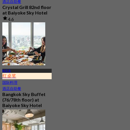
酒店自助餐
Crystal Grill 82nd floor
at Baiyoke Sky Hotel
4.6
6.8K 已预订
起
฿ 690
帕亚泰
红桌奖
国际料理
酒店自助餐
Bangkok Sky Buffet
(76/78th floor) at
Baiyoke Sky Hotel
4.4
25.9K 已预订
起
฿ 380