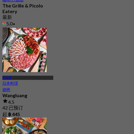
The Grille & Picolo
Eatery
最新
5.0
起
฿ 425
班塔通
日本料理
烧烤
Wangluang
4.5
42 已预订
起
฿ 445