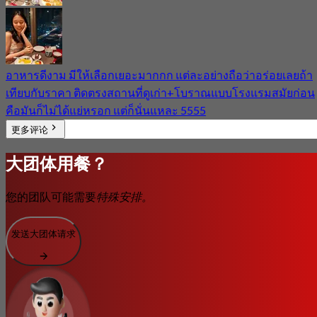
อาหารดีงาม มีให้เลือกเยอะมากกก แต่ละอย่างถือว่าอร่อยเลยถ้า
เทียบกับราคา ติดตรงสถานที่ดูเก่า+โบราณแบบโรงแรมสมัยก่อน
คือมันก็ไม่ได้แย่หรอก แต่ก็นั่นแหละ 5555
更多评论
大团体用餐？
您的团队可能需要
特殊安排。
发送大团体请求