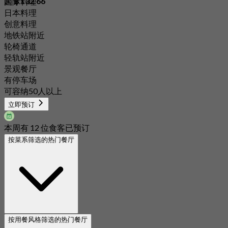
起
฿ 132.66
国际料理
日本料理
创意料理
地铁站附近
轮椅通道
轻轨站附近
景观餐厅
有停车场
可容纳50人以上
立即预订
本周有 12 位食客已预订
按菜系筛选的热门餐厅
按用餐风格筛选的热门餐厅