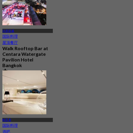
叻差提威
国际料理
屋顶餐厅
Walk Rooftop Bar at
Centara Watergate
Pavilion Hotel
Bangkok
4.9
601 已预订
起
฿ 475
帕亚泰
国际料理
酒吧