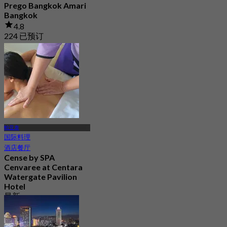
Prego Bangkok Amari
Bangkok
4.8
224 已预订
起
฿ 645
帕亚泰
国际料理
酒店餐厅
Cense by SPA
Cenvaree at Centara
Watergate Pavilion
Hotel
最新
4.5
起
฿ 1,299