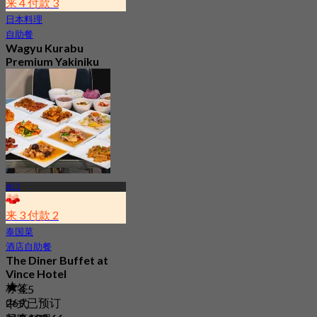
来 4 付款 3
日本料理
自助餐
Wagyu Kurabu
Premium Yakiniku
4.5
265 已预订
起
฿ 1,059
水门
来 3 付款 2
泰国菜
酒店自助餐
The Diner Buffet at
Vince Hotel
标签
4.5
269 已预订
中式