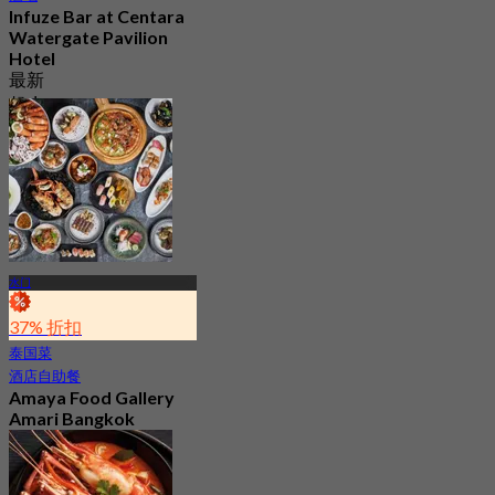
Infuze Bar at Centara
Watergate Pavilion
Hotel
最新
起
฿ 500
水门
37% 折扣
泰国菜
酒店自助餐
Amaya Food Gallery
Amari Bangkok
4.6
5K 已预订
起
฿ 999