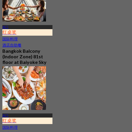
起
฿ 2,015
水门
红桌奖
国际料理
酒店自助餐
Bangkok Balcony
(Indoor Zone) 81st
floor at Baiyoke Sky
Hotel
4.6
9.3K 已预订
起
฿ 380
水门
红桌奖
国际料理