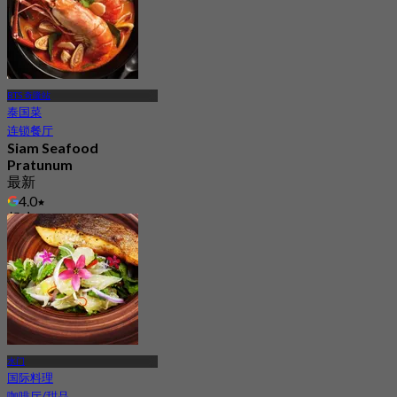
BTS 奇隆站
泰国菜
连锁餐厅
Siam Seafood
Pratunum
最新
4.0
起
฿ 685
水门
国际料理
咖啡厅/甜品