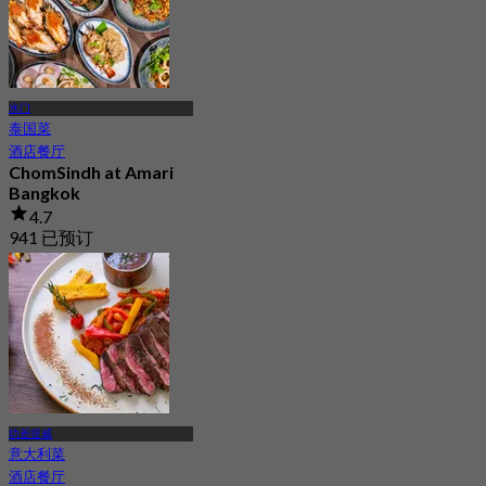
水门
泰国菜
酒店餐厅
ChomSindh at Amari
Bangkok
4.7
941 已预订
起
฿ 424.75
叻差提威
意大利菜
酒店餐厅