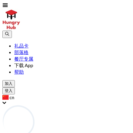
礼品卡
部落格
餐厅专属
下载 App
帮助
加入
登入
cn