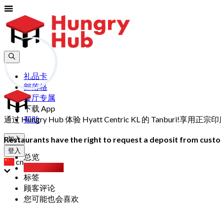
礼品卡
部落格
餐厅专属
下载 App
通过 Hungry Hub 体验 Hyatt Centric KL 的 Tanb
帮助
Restaurants have the right to request a deposit from custom
加入
登入
总览
cn
Party Pack
标签
顾客评论
您可能也会喜欢