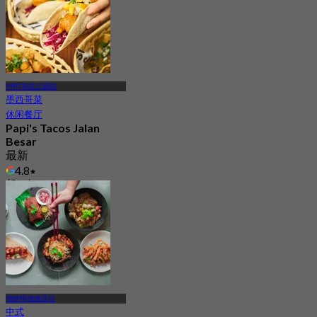
MRT花拉公园站
墨西哥菜
休闲餐厅
Papi's Tacos Jalan
Besar
最新
4.8
起
S$ 25
地铁明地迷亚站
中式