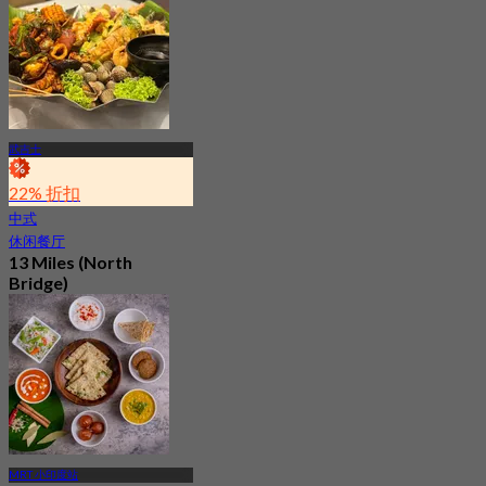
武吉士
22% 折扣
中式
休闲餐厅
13 Miles (North
Bridge)
最新
4.8
起
S$ 29
MRT 小印度站