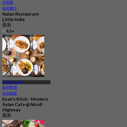
印度菜
休闲餐厅
Nalan Restaurant
Little India
最新
4.6
起
S$ 27
MRT尼诰大道站
创意料理
适合家庭
Evan's Kitch - Modern
Asian Cafe @ Nicoll
Highway
最新
4.7
起
S$ 46.66