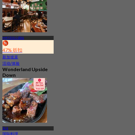
起
S$ 112.7
MRT花拉公园站
47% 折扣
新加坡菜
活动/体验
Wonderland Upside
Down
4.6
231 已预订
起
S$ 108.89
加冷
国际料理