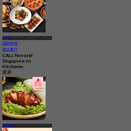
小印度
国际料理
酒店餐厅
CALI, Novotel
Singapore on
Kitchener
最新
4.8
起
S$ 41.66
惹兰勿刹