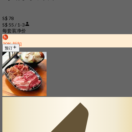
S$ 78
S$ 55 / 1-3
每套装净价
30% 折扣
预订