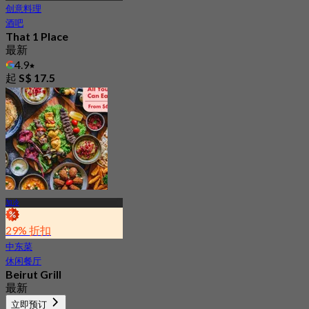
创意料理
酒吧
That 1 Place
最新
4.9
起
S$ 17.5
加冷
29% 折扣
中东菜
休闲餐厅
Beirut Grill
最新
4.4
立即预订