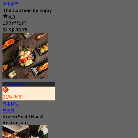
休闲餐厅
The Canteen by Enjoy
4.3
159 已预订
起
S$ 33.75
MRT花拉公园站
21% 折扣
日本料理
居酒屋
Kozen Sushi Bar &
Restaurant
最新
4.7