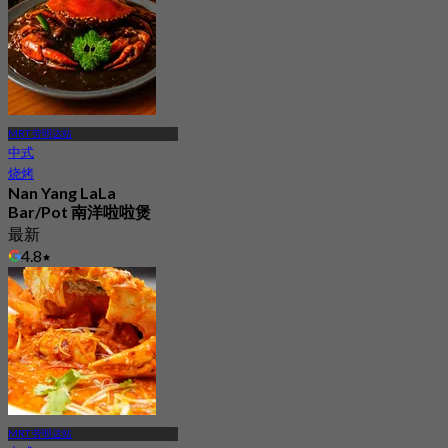
MRT 劳明达站
中式
烧烤
Nan Yang LaLa
Bar/Pot 南洋啦啦煲
最新
4.8
起
S$ 31.25
MRT 劳明达站