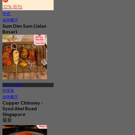
32% 折扣
中式
休闲餐厅
Sum Dim Sum (Jalan
Besar)
最新
4.6
起
S$ 31
MRT 小印度站
印度菜
休闲餐厅
Copper Chimney -
Syed Alwi Road
Singapore
最新
4.2
起
S$ 24.5