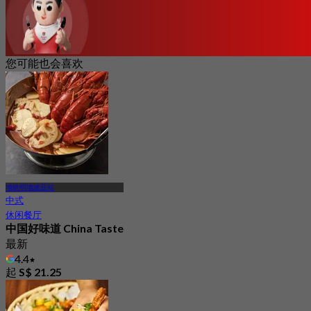
您可能也会喜欢
地铁明地迷亚站
中式
休闲餐厅
中国好味道 China Taste
最新
4.4
起
S$ 21.25