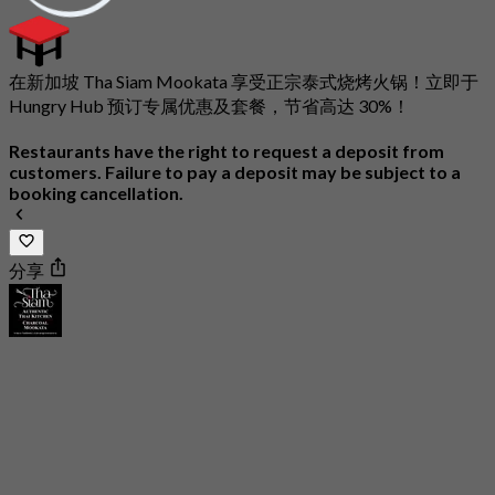
在新加坡 Tha Siam Mookata 享受正宗泰式烧烤火锅！立即于
Hungry Hub 预订专属优惠及套餐，节省高达 30%！
Restaurants have the right to request a deposit from
customers. Failure to pay a deposit may be subject to a
booking cancellation.
分享