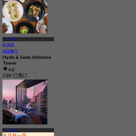
起
฿ 2,200
BTS 奔集站
欧洲菜
休闲餐厅
Hyde & Seek Athenee
Tower
4.8
2.8K 已预订
起
฿ 647.5
BTS 奔集站
米其林一星