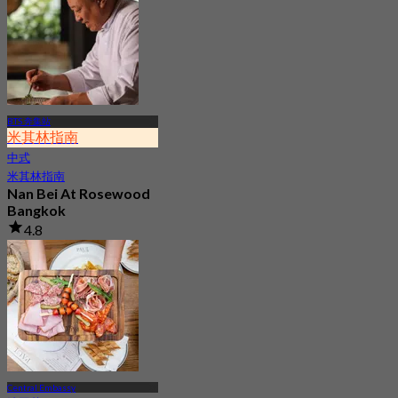
BTS 奔集站
米其林指南
中式
米其林指南
Nan Bei At Rosewood
Bangkok
4.8
640 已预订
起
฿ 800
Central Embassy