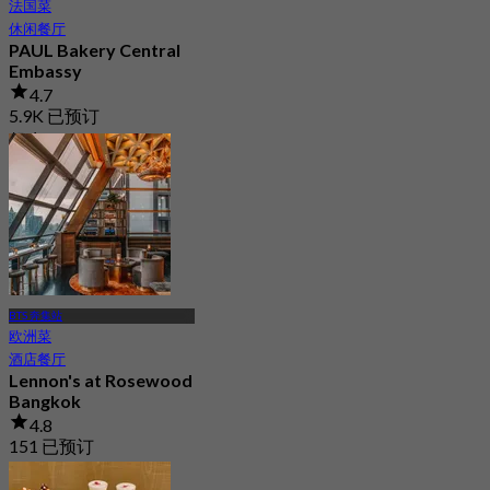
法国菜
休闲餐厅
PAUL Bakery Central
Embassy
4.7
5.9K 已预订
起
฿ 425
BTS 奔集站
欧洲菜
酒店餐厅
Lennon's at Rosewood
Bangkok
4.8
151 已预订
起
฿ 1,195