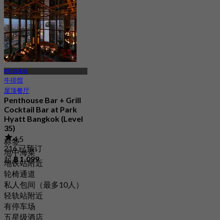
起
฿ 1,995
BTS 奔集站
牛排馆
屋顶餐厅
Penthouse Bar + Grill
Cocktail Bar at Park
Hyatt Bangkok (Level
35)
4.5
标签
216 已预订
地中海菜
起
฿ 1,099
地铁站附近
轮椅通道
私人包间（最多10人）
轻轨站附近
有停车场
五星级酒店