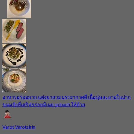
อาหารอร่อยมาก แต่งมาสวย บรรยากาศดี เนื้อนุ่มละลายในปาก
ขนมปังที่เสริฟอร่อยมีเนย spinach ให้ด้วย
Varot Varotsirin