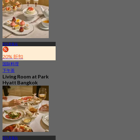
BTS 奔集站
20% 折扣
国际料理
下午茶
Living Room at Park
Hyatt Bangkok
4.8
177 已预订
起
฿ 1,412.5
BTS 奔集站