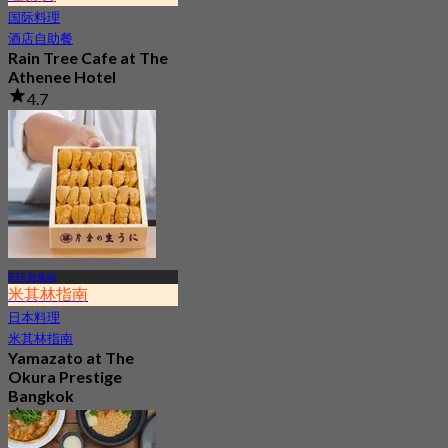
国际料理
酒店自助餐
Rain Tree Cafe at The
Athenee Hotel
4.7
23.4K 已预订
起
฿ 802
BTS 奔集站
米其林指南
日本料理
米其林指南
Yamazato at The
Okura Prestige
Bangkok
4.9
275 已预订