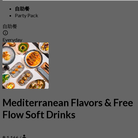
自助餐
Party Pack
自助餐
Everyday
Mediterranean Flavors & Free
Flow Soft Drinks
฿ 1,166 /