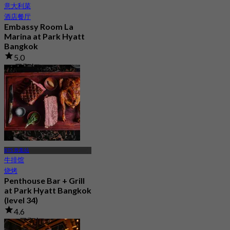
意大利菜
酒店餐厅
Embassy Room La
Marina at Park Hyatt
Bangkok
5.0
92 已预订
起
฿ 980
BTS 奔集站
牛排馆
烧烤
Penthouse Bar + Grill
at Park Hyatt Bangkok
(level 34)
4.6
221 已预订