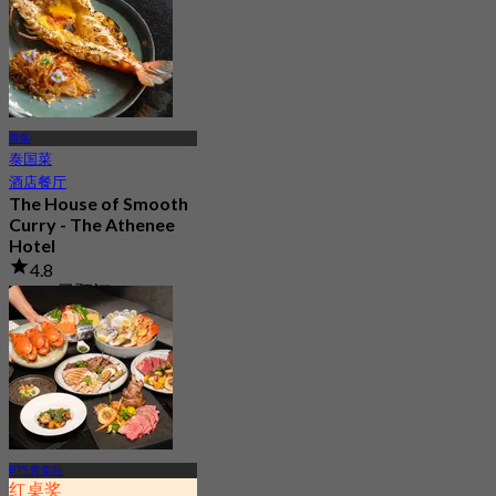
奔集
泰国菜
酒店餐厅
The House of Smooth
Curry - The Athenee
Hotel
4.8
11.2K 已预订
起
฿ 1,016.66
BTS 奔集站
红桌奖