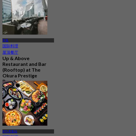
奔集
国际料理
屋顶餐厅
Up & Above
Restaurant and Bar
(Rooftop) at The
Okura Prestige
Bangkok
4.5
1.1K 已预订
起
฿ 622.5
BTS 奔集站