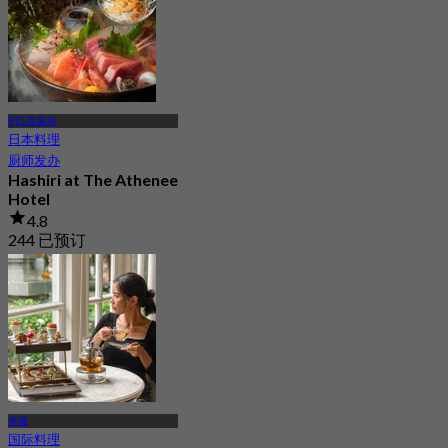
BTS 奔集站
日本料理
厨师发办
Hashiri at The Athenee
Hotel
4.8
244 已预订
起
฿ 795
奇隆
国际料理