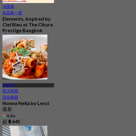
法国菜
米其林一星
Elements, Inspired by
Ciel Bleu at The Okura
Prestige Bangkok
5.0
237 已预订
起
฿ 2,900
巴吞旺区
意大利菜
适合家庭
Nonna Nella by Lenzi
最新
4.4
起
฿ 645