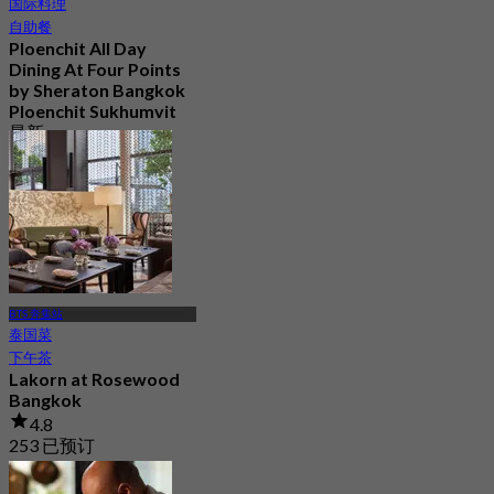
国际料理
自助餐
Ploenchit All Day
Dining At Four Points
by Sheraton Bangkok
Ploenchit Sukhumvit
最新
4.5
起
฿ 595
BTS 奔集站
泰国菜
下午茶
Lakorn at Rosewood
Bangkok
4.8
253 已预订
起
฿ 1,060