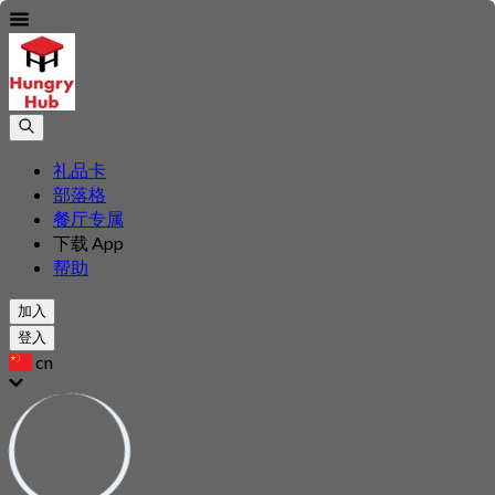
礼品卡
部落格
餐厅专属
下载 App
帮助
加入
登入
cn