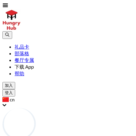
礼品卡
部落格
餐厅专属
下载 App
帮助
加入
登入
cn