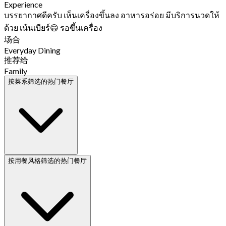
Experience
บรรยากาศดีครับ เห็นเครื่องขึ้นลง อาหารอร่อย มีบริการนวดให้
ด้วย เน้นเบียร์😄 รอขึ้นเครื่อง
场合
Everyday Dining
推荐给
Family
按菜系筛选的热门餐厅
按用餐风格筛选的热门餐厅