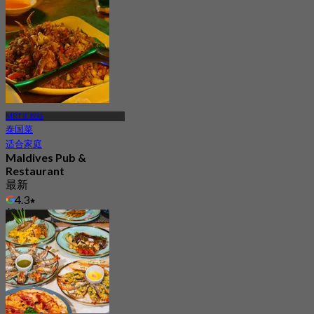
MRT 汇权站
泰国菜
适合家庭
Maldives Pub &
Restaurant
最新
4.3
起
฿ 387.5