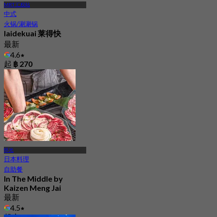
MRT 汇权站
中式
火锅/涮涮锅
laidekuai 莱得快
最新
4.6
起
฿ 270
怀光
日本料理
自助餐
In The Middle by
Kaizen Meng Jai
最新
4.5
起
฿ 959