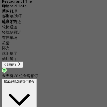
Restaurant | The
Emerald Hotel
标签
4.7
国际料理
1.3K 已预订
泰国菜
起
฿ 899
地铁站附近
轮椅通道
轻轨站附近
有停车场
孟猜
怀光
休闲餐厅
酒店餐厅
立即预订
今天有 38 位食客预订
按菜系筛选的热门餐厅