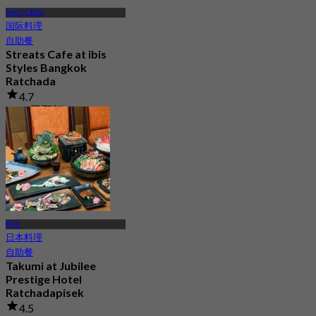
MRT 汇权站
国际料理
自助餐
Streats Cafe at ibis
Styles Bangkok
Ratchada
4.7
6.1K 已预订
起
฿ 325
怀光
日本料理
自助餐
Takumi at Jubilee
Prestige Hotel
Ratchadapisek
4.5