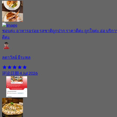
ชอบค่ะ อาหารอร่อย รสชาติถูกปาก ราคาดีค่ะ ถูกใจค่ะ อ่อ บริกา
ดีค่ะ
ลดาวัลย์ ธีระพล
评论日期 4 Jul 2026