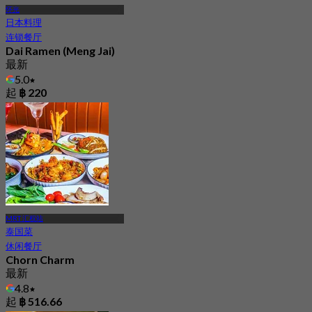
怀光
日本料理
连锁餐厅
Dai Ramen (Meng Jai)
最新
5.0
起
฿ 220
MRT 汇权站
泰国菜
休闲餐厅
Chorn Charm
最新
4.8
起
฿ 516.66