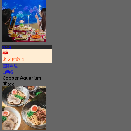
拉差达
来 2 付款 1
国际料理
自助餐
Copper Aquarium
3.8
2.9K 已预订
起
฿ 549