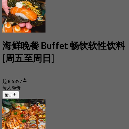
海鲜晚餐 Buffet 畅饮软性饮料
[周五至周日]
起 ฿ 639 /
每人净价
预订