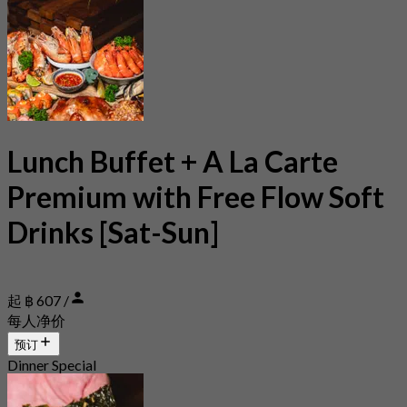
Lunch Buffet + A La Carte
Premium with Free Flow Soft
Drinks [Sat-Sun]
起 ฿ 607 /
每人净价
预订
Dinner Special