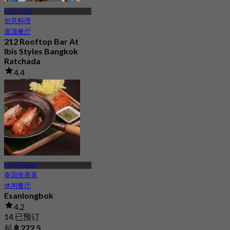
MRT 汇权站
创意料理
屋顶餐厅
212 Rooftop Bar At
Ibis Styles Bangkok
Ratchada
4.4
165 已预订
起
฿ 499.75
MRT 素提讪站
泰国依善菜
休闲餐厅
Esanlongbok
4.2
14 已预订
起
฿ 272.5