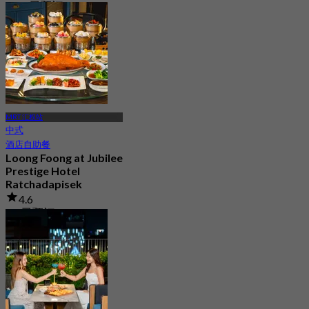
2.1K 已预订
起
฿ 699
MRT 汇权站
中式
酒店自助餐
Loong Foong at Jubilee
Prestige Hotel
Ratchadapisek
4.6
5K 已预订
起
฿ 849