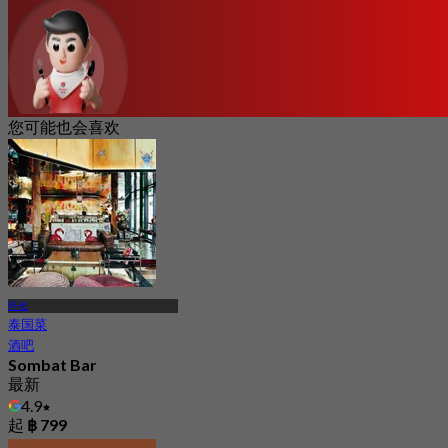
您可能也会喜欢
怀光
泰国菜
酒吧
Sombat Bar
最新
4.9
起
฿ 799