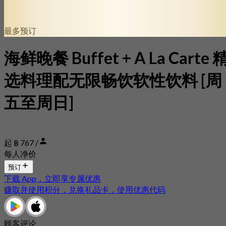
最多预订
海鲜晚餐 Buffet + A La Carte 
选料理配无限畅饮软性饮料 [周
五至周日]
起 ฿ 767 /
每人净价
预订
下载 App，立即享专属优惠
赚取并使用积分，兑换礼品卡，使用优惠代码
顾客评论