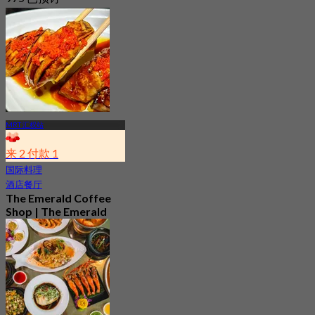
起
฿ 482
MRT 汇权站
来 2 付款 1
国际料理
酒店餐厅
The Emerald Coffee
Shop | The Emerald
Hotel
4.4
8.4K 已预订
起
฿ 309.5