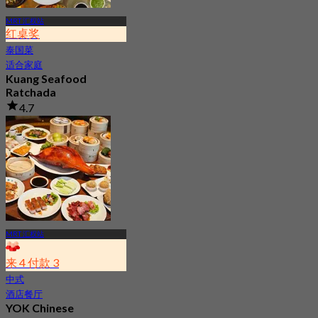
MRT 汇权站
红桌奖
泰国菜
适合家庭
Kuang Seafood
Ratchada
4.7
7.9K 已预订
起
฿ 950
MRT 汇权站
来 4 付款 3
中式
酒店餐厅
YOK Chinese