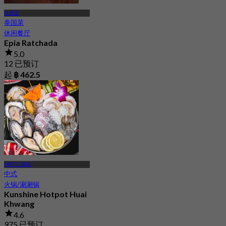
拉差达
泰国菜
休闲餐厅
Epia Ratchada
5.0
12 已预订
起
฿ 462.5
MRT 汇权站
中式
火锅/涮涮锅
Kunshine Hotpot Huai
Khwang
4.6
975 已预订