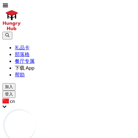
礼品卡
部落格
餐厅专属
下载 App
帮助
加入
登入
cn