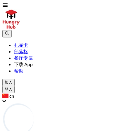
礼品卡
部落格
餐厅专属
下载 App
帮助
加入
登入
cn