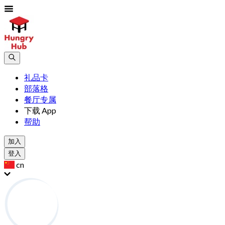
礼品卡
部落格
餐厅专属
下载 App
帮助
加入
登入
cn