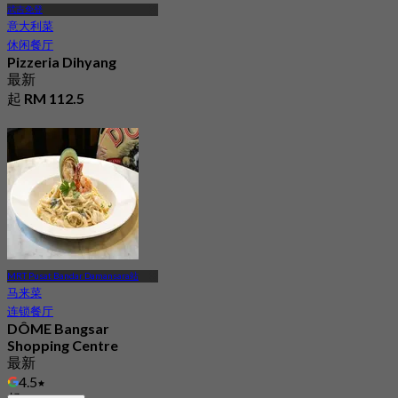
武吉免登
意大利菜
休闲餐厅
Pizzeria Dihyang
最新
起
RM 112.5
MRT Pusat Bandar Damansara站
马来菜
连锁餐厅
DÔME Bangsar
Shopping Centre
最新
4.5