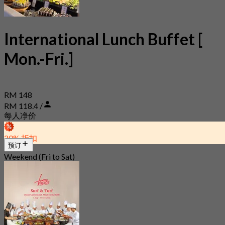
International Lunch Buffet [
Mon.-Fri.]
RM 148
RM 118.4 /
每人净价
20% 折扣
预订
Weekend (Fri to Sat)