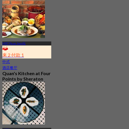
Lumpur, Chinatown
最新
4.7
起
RM 75.65
MRT Pasar Seni站
来 2 付款 1
中式
酒店餐厅
Quan's Kitchen at Four
Points by Sheraton
Kuala Lumpur,
Chinatown
最新
3.8
起
RM 46