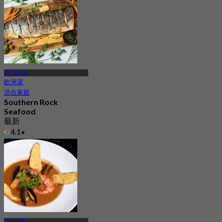
LRT 孟沙站
欧洲菜
适合家庭
Southern Rock
Seafood
最新
4.1
起
RM 125
LRT 孟沙站