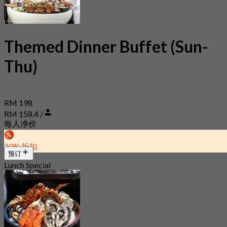
Themed Dinner Buffet (Sun-
Thu)
RM 198
RM 158.4 /
每人净价
20% 折扣
预订
Lunch Special