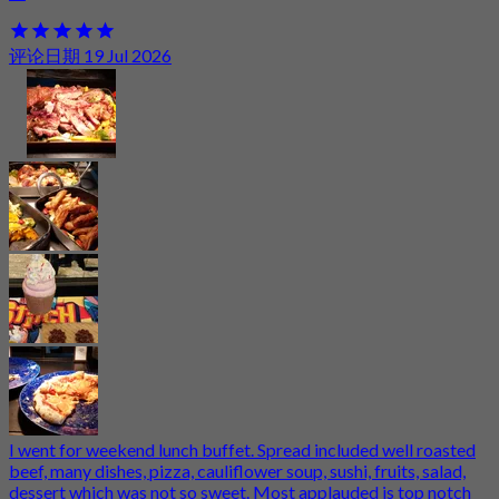
评论日期 19 Jul 2026
I went for weekend lunch buffet. Spread included well roasted
beef, many dishes, pizza, cauliflower soup, sushi, fruits, salad,
dessert which was not so sweet. Most applauded is top notch