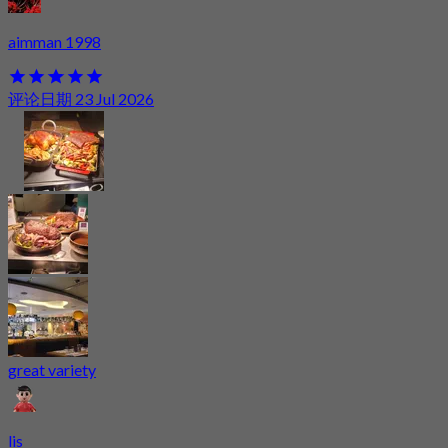
aimman 1998
评论日期 23 Jul 2026
great variety
lis