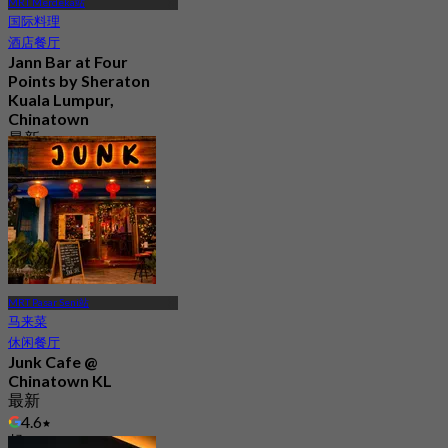
MRT Merdeka站
国际料理
酒店餐厅
Jann Bar at Four
Points by Sheraton
Kuala Lumpur,
Chinatown
最新
4.1
起
RM 44.5
MRT Pasar Seni站
马来菜
休闲餐厅
Junk Cafe @
Chinatown KL
最新
4.6
起
RM 41.25