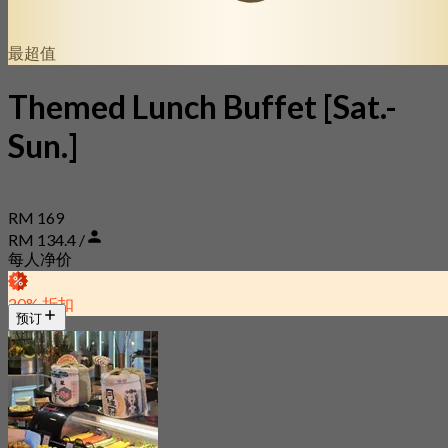
最超值
Themed Lunch Buffet [Sat.-
Sun.]
RM 169
RM 134.4 /
每人净价
20% 折扣
预订