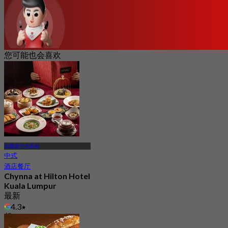
您可能也会喜欢
吉隆坡中央车站
中式
酒店餐厅
Chynna at Hilton Hotel
Kuala Lumpur
最新
4.3
起
RM 138