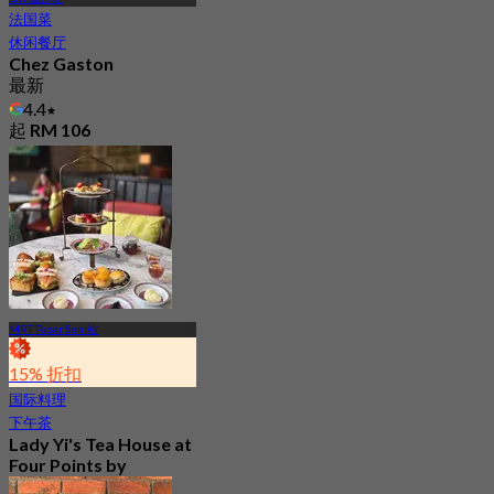
法国菜
休闲餐厅
Chez Gaston
最新
4.4
起
RM 106
MRT Pasar Seni站
15% 折扣
国际料理
下午茶
Lady Yi's Tea House at
Four Points by
Sheraton Kuala