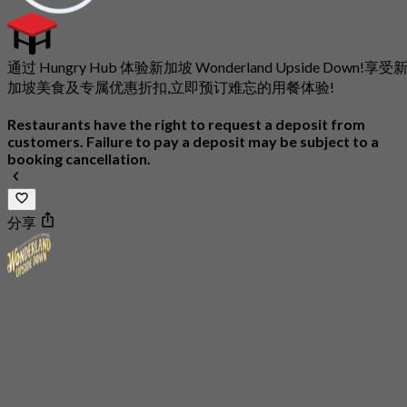
通过 Hungry Hub 体验新加坡 Wonderland Upside Down!享受
加坡美食及专属优惠折扣,立即预订难忘的用餐体验!
Restaurants have the right to request a deposit from
customers. Failure to pay a deposit may be subject to a
booking cancellation.
分享