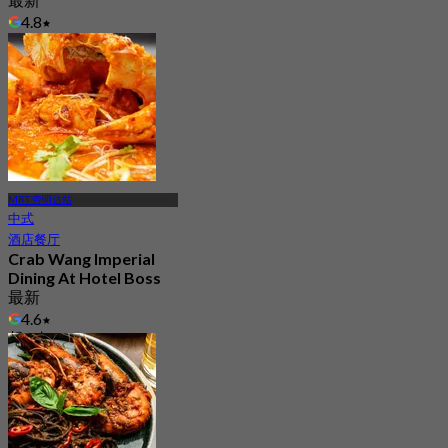
4.8
起
S$ 31.25
MRT 劳明达站
中式
酒店餐厅
Crab Wang Imperial
Dining At Hotel Boss
最新
4.6
起
S$ 24.5