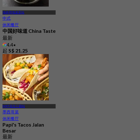
地铁明地迷亚站
中式
休闲餐厅
中国好味道 China Taste
最新
4.4
起
S$ 21.25
MRT花拉公园站
墨西哥菜
休闲餐厅
Papi's Tacos Jalan
Besar
最新