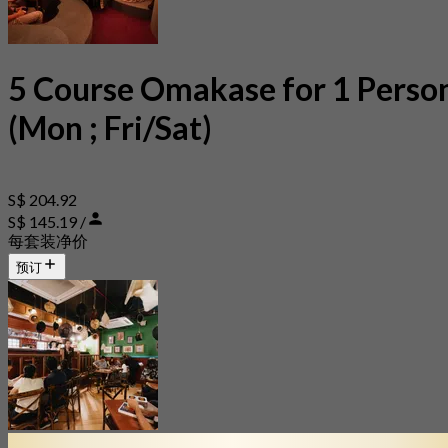
5 Course Omakase for 1 Perso
(Mon ; Fri/Sat)
S$ 204.92
S$ 145.19 /
每套装净价
预订