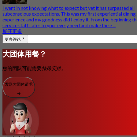
I went in not knowing what to expect but yet it has surpassed all
subconscious expectations. This was my first experiential dining
experience and my goodness did I enjoy it. From the beginning th
service staff cater to your every need and make the e ...
展开更多
更多评论
大团体用餐？
您的团队可能需要
特殊安排。
发送大团体请求