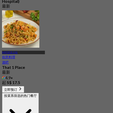
Hospital)
最新
4.7
起
S$ 16.33
MRT武吉士站
创意料理
酒吧
That 1 Place
最新
4.9
起
S$ 17.5
立即预订
按菜系筛选的热门餐厅