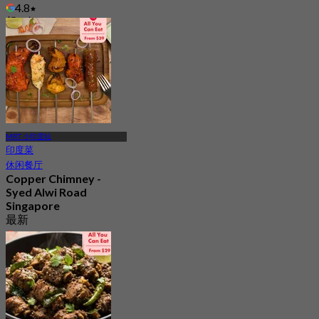
4.8
起
S$ 25
MRT 小印度站
印度菜
休闲餐厅
Copper Chimney -
Syed Alwi Road
Singapore
最新
4.2
起
S$ 24.5