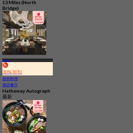
13 Miles (North
Bridge)
最新
4.8
起
S$ 29
Rochor
30% 折扣
创意料理
酒店餐厅
Hathaway Autograph
最新
5.0
起
S$ 42