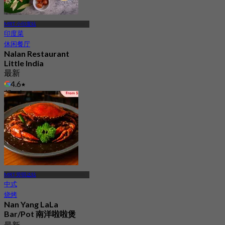
MRT 小印度站
印度菜
休闲餐厅
Nalan Restaurant
Little India
最新
4.6
起
S$ 27
MRT 劳明达站
中式
烧烤
Nan Yang LaLa
Bar/Pot 南洋啦啦煲
最新