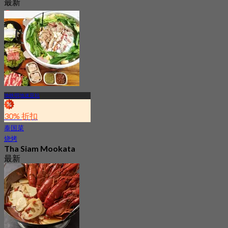
最新
4.8
起
S$ 41.66
地铁明地迷亚站
30% 折扣
泰国菜
烧烤
Tha Siam Mookata
最新
4.9
起
S$ 18.33