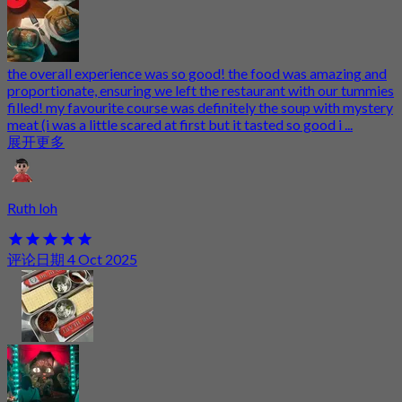
the overall experience was so good! the food was amazing and
proportionate, ensuring we left the restaurant with our tummies
filled! my favourite course was definitely the soup with mystery
meat (i was a little scared at first but it tasted so good i ...
展开更多
Ruth loh
评论日期 4 Oct 2025