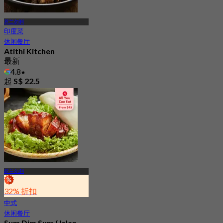
惹兰勿刹
印度菜
休闲餐厅
Atithi Kitchen
最新
4.8
起
S$ 22.5
惹兰勿刹
32% 折扣
中式
休闲餐厅
Sum Dim Sum (Jalan