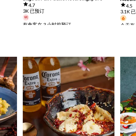
4.7
4.5
3K 已预订
3.1K 
有食客在 3 小时前预订
今天有 
起
S$ 73
起
S$ 3