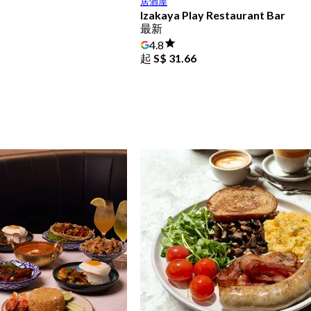
居酒屋
Izakaya Play Restaurant Bar
最新
4.8
起
S$ 31.66