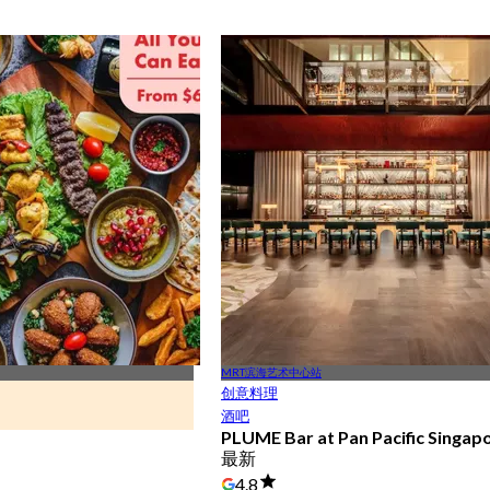
MRT滨海艺术中心站
创意料理
酒吧
PLUME Bar at Pan Pacific Singap
最新
4.8