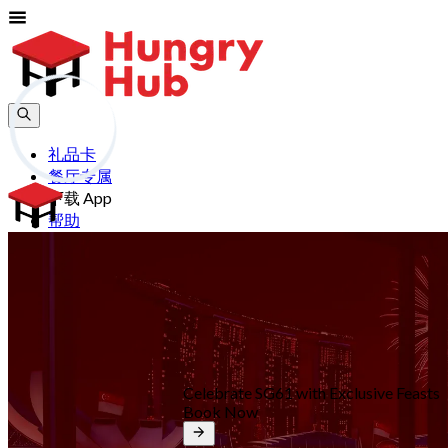
礼品卡
餐厅专属
下载 App
帮助
加入
登入
cn
Celebrate SG61 with Exclusive Feasts
Book Now