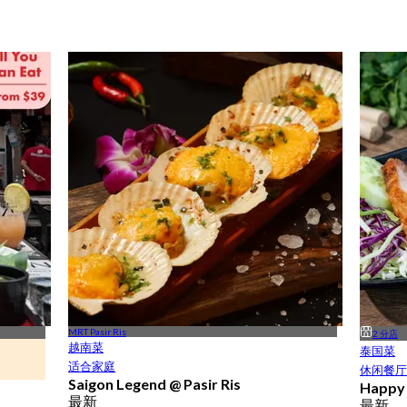
MRT Pasir Ris
2 分店
越南菜
泰国菜
适合家庭
休闲餐厅
Saigon Legend @ Pasir Ris
Happy 
最新
最新