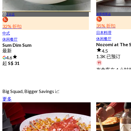
波那维斯达
2 分店
35% 折扣
32% 折扣
日本料理
中式
休闲餐厅
休闲餐厅
Nozomi at The S
Sum Dim Sum
最新
4.5
1.3K 已预订
4.6
起
S$ 31
有食客在 4 小
起
S$ 37.5
Big Squad, Bigger Savings 📈
更多