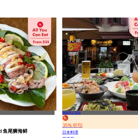
地铁明古连站
35% 折扣
ood 鱼尾狮海鲜
日本料理