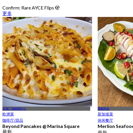
Confirm: Rare AYCE Flips 🫣
更多
滨海广场购物中心
驳船码头
欧洲菜
新加坡菜
咖啡厅/甜品
休闲餐厅
Beyond Pancakes @ Marina Square
Merlion Seaf
最新
最新