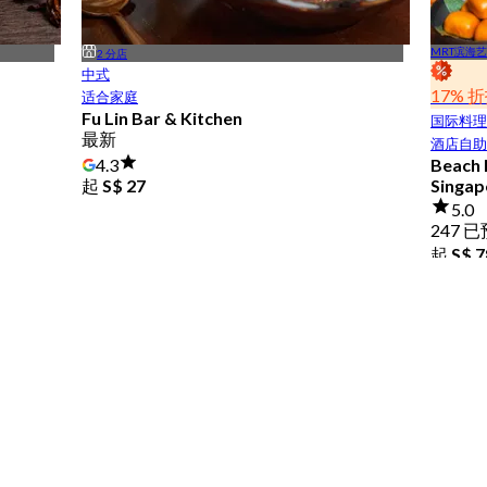
MRT滨海
2 分店
中式
17% 
适合家庭
Fu Lin Bar & Kitchen
国际料理
最新
酒店自助
4.3
Beach 
起
S$ 27
Singap
5.0
247 
起
S$ 7