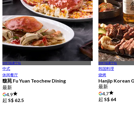
MRT福康宁站
MRT福康宁站
中式
韩国料理
休闲餐厅
烧烤
馥苑 Fu Yuan Teochew Dining
Hanjip Korean G
最新
最新
4.7
4.9
起
S$ 64
起
S$ 62.5