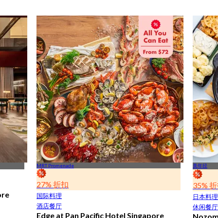
MRT Promenade
美年径
27% 折扣
35% 
ore
国际料理
日本料理
酒店餐厅
休闲餐厅
Edge at Pan Pacific Hotel Singapore
Nozomi