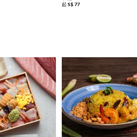
起
S$ 77