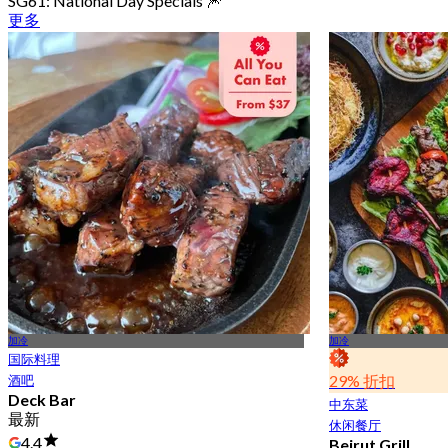
SG61: National Day Specials 🎆
更多
加冷
加冷
国际料理
29% 折扣
酒吧
Deck Bar
中东菜
最新
休闲餐厅
4.4
Beirut Grill