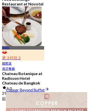
Restaurant at Novotel
Bangkok Sukhumvit 4
4.8
2.7K 已預訂
起
฿ 349.5
普隆集
來 3 付款 2
國際菜
酒店餐廳
Chateau Botanique at
Radisson Hotel
Chateau de Bangkok
5.0
Copper Beyond Buffet
29 已預訂
起
฿ 369