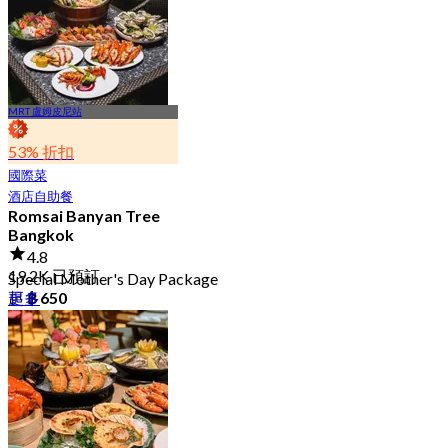
MRT 盧姆皮尼站
53% 折扣
國際菜
酒店自助餐
Romsai Banyan Tree
Bangkok
4.8
19.2K 已預訂
Special Mother's Day Package
更多
起
฿ 650