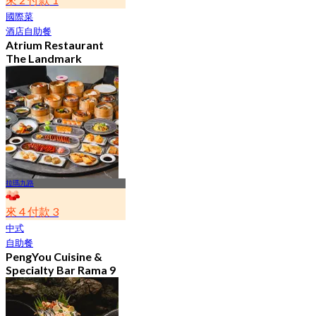
國際菜
酒店自助餐
Atrium Restaurant
The Landmark
Bangkok Hotel
4.6
10.7K 已預訂
起
฿ 495
拉瑪九路
來 4 付款 3
中式
自助餐
PengYou Cuisine &
Specialty Bar Rama 9
4.7
5K 已預訂
起
฿ 294.25