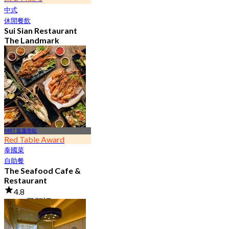
中式
休閒餐飲
Sui Sian Restaurant
The Landmark
Bangkok Hotel
4.7
15K 已預訂
起
฿ 808
MRT 龍蓮寺站
Red Table Award
泰國菜
自助餐
The Seafood Cafe &
Restaurant
4.8
30.2K 已預訂
起
฿ 645