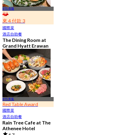
BTS 奇隆
來 4 付款 3
國際菜
酒店自助餐
The Dining Room at
Grand Hyatt Erawan
4.8
21.2K 已預訂
起
฿ 1,087.5
BTS 奔集
Red Table Award
國際菜
酒店自助餐
Rain Tree Cafe at The
Athenee Hotel
4.7