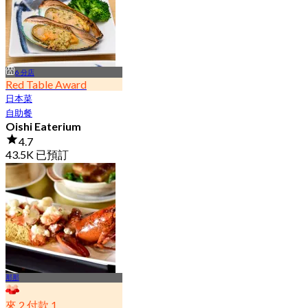
6 分店
Red Table Award
日本菜
自助餐
Oishi Eaterium
4.7
43.5K 已預訂
起
฿ 587
那那
來 2 付款 1