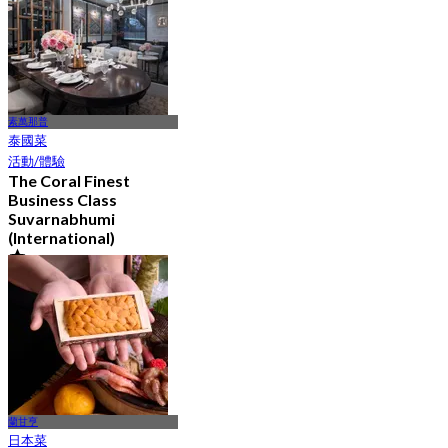
素萬那普
泰國菜
活動/體驗
The Coral Finest
Business Class
Suvarnabhumi
(International)
4.5
130 已預訂
起
฿ 2,000
蘭甘亨
日本菜