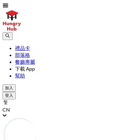
禮品卡
部落格
餐廳專屬
下載 App
幫助
加入
登入
CN