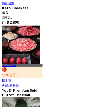
廚師發辦
Kato Omakase
最新
5.0
起
฿ 2,890
卡拉巴普魯克
17% 折扣
日本菜
火鍋/涮涮鍋
You&I Premium Suki
Buffet The Mall
Bangkae
4.7