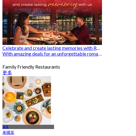
Celebrate and create lasting memories with Romantic Restaurants
With amazing deals for an unforgettable romantic experience
Family Friendly Restaurants
更多
蓬蓬
泰國菜