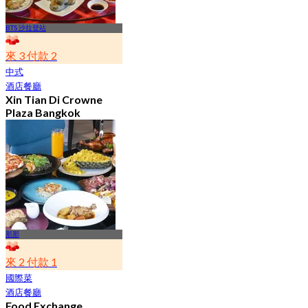
BTS 沙拉登站
來 3 付款 2
中式
酒店餐廳
Xin Tian Di Crowne
Plaza Bangkok
Lumpini Park
4.5
5.4K 已預訂
起
฿ 592
那那
來 2 付款 1
國際菜
酒店餐廳
Food Exchange