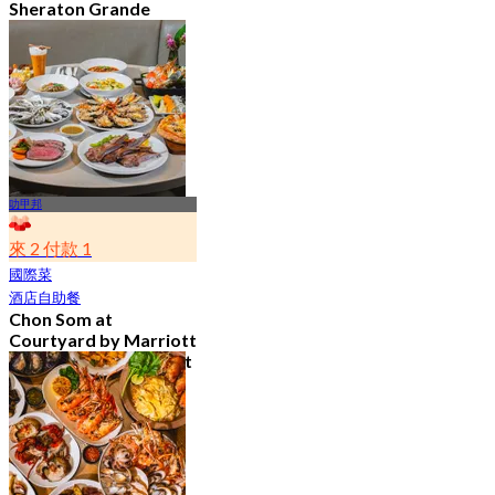
Sheraton Grande
Sukhumvit A Luxury
Collection Hotel
4.7
15.1K 已預訂
起
฿ 776
叻甲邦
來 2 付款 1
國際菜
酒店自助餐
Chon Som at
Courtyard by Marriott
Suvarnabhumi Airport
4.8
15.1K 已預訂
起
฿ 595