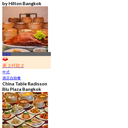
by Hilton Bangkok
Ploenchit
4.6
7.2K 已預訂
起
฿ 352.5
阿索克
來 3 付款 2
中式
酒店自助餐
China Table Radisson
Blu Plaza Bangkok
4.6
4.5K 已預訂
起
฿ 392