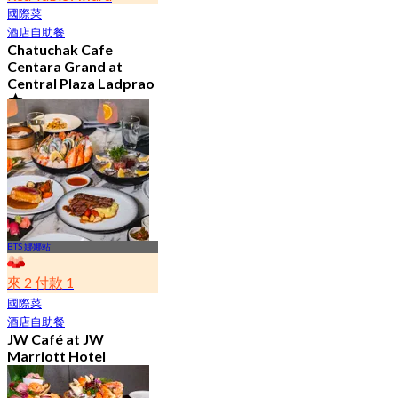
國際菜
酒店自助餐
Chatuchak Cafe
Centara Grand at
Central Plaza Ladprao
4.7
23.6K 已預訂
起
฿ 799
BTS 娜娜站
來 2 付款 1
國際菜
酒店自助餐
JW Café at JW
Marriott Hotel
Bangkok
4.8