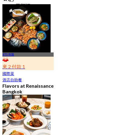
23.3K 已預訂
起
฿ 802
BTS 奇隆
來 2 付款 1
國際菜
酒店自助餐
Flavors at Renaissance
Bangkok
4.6
17.3K 已預訂
起
฿ 545