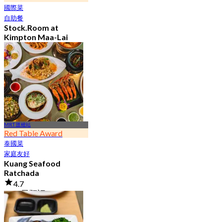
國際菜
自助餐
Stock.Room at
Kimpton Maa-Lai
Bangkok
4.6
25.2K 已預訂
起
฿ 442.5
MRT 匯權站
Red Table Award
泰國菜
家庭友好
Kuang Seafood
Ratchada
4.7
7.8K 已預訂
起
฿ 950