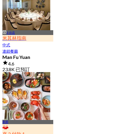
3 分店
米其林指南
中式
連鎖餐廳
Man Fu Yuan
4.6
23.8K 已預訂
起
฿ 598
那那
來 2 付款 1