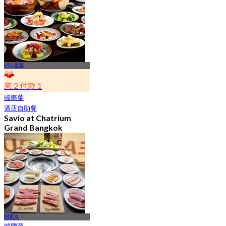
23.1K 已預訂
起
฿ 496
BTS 暹羅
來 2 付款 1
國際菜
酒店自助餐
Savio at Chatrium
Grand Bangkok
4.7
17.1K 已預訂
起
฿ 495
阿索克