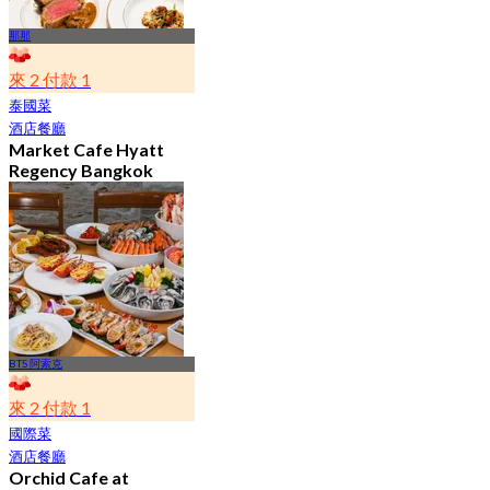
那那
來 2 付款 1
泰國菜
酒店餐廳
Market Cafe Hyatt
Regency Bangkok
Sukhumvit
4.8
11.9K 已預訂
起
฿ 382.5
BTS 阿索克
來 2 付款 1
國際菜
酒店餐廳
Orchid Cafe at