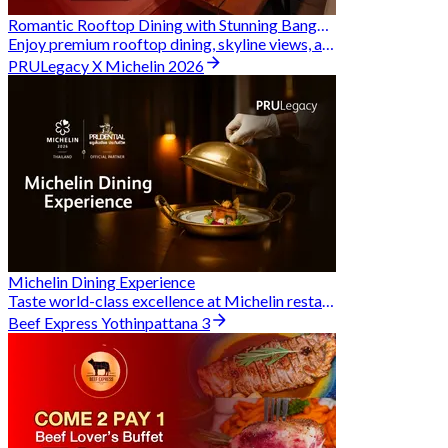
Romantic Rooftop Dining with Stunning Bangkok Views
Enjoy premium rooftop dining, skyline views, and exclusive Hungry Hub deals together
PRULegacy X Michelin 2026
Michelin Dining Experience
Taste world-class excellence at Michelin restaurants and unlock exclusive discounts when you book through Hungry Hub. A special privilege dedicated to the Prudential family.
Beef Express Yothinpattana 3