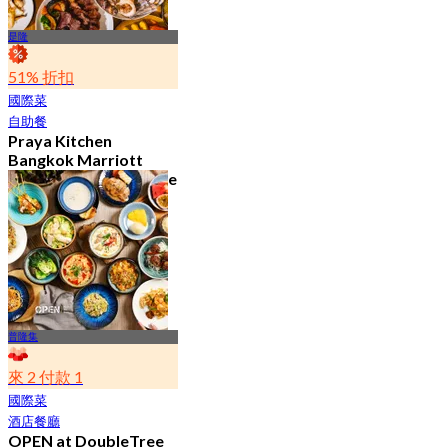
是隆
51% 折扣
國際菜
自助餐
Praya Kitchen
Bangkok Marriott
Hotel The Surawongse
4.7
5.6K 已預訂
起
฿ 498
普隆集
來 2 付款 1
國際菜
酒店餐廳
OPEN at DoubleTree