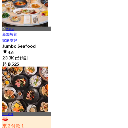
2 分店
新加坡菜
家庭友好
Jumbo Seafood
4.6
23.3K 已預訂
起
฿ 525
BTS 奇隆
來 2 付款 1