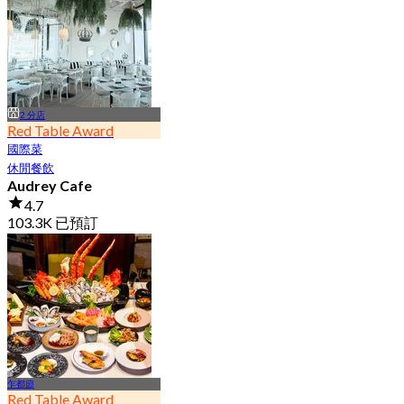
1.2K 已預訂
起
฿ 498
2 分店
Red Table Award
國際菜
休閒餐飲
Audrey Cafe
4.7
103.3K 已預訂
起
฿ 149
乍都節
Red Table Award