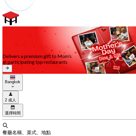
Delivers a premium gift to Mom’s
at participating top restaurants
Bangkok
2 成人
選擇時間
餐廳名稱、菜式、地點