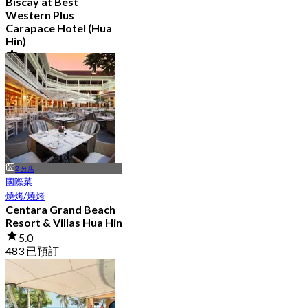
Biscay at Best
Western Plus
Carapace Hotel (Hua
Hin)
4.7
79 已預訂
起
฿ 425
2 分店
國際菜
燒烤/燒烤
Centara Grand Beach
Resort & Villas Hua Hin
5.0
483 已預訂
起
฿ 615