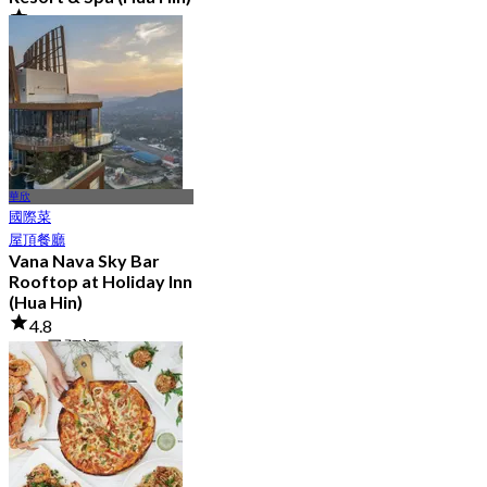
4.9
3.3K 已預訂
起
฿ 700
華欣
國際菜
屋頂餐廳
Vana Nava Sky Bar
Rooftop at Holiday Inn
(Hua Hin)
4.8
2.7K 已預訂
起
฿ 647.5