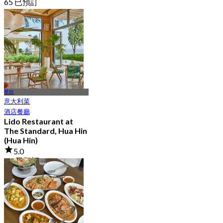
65 已預訂
起
฿ 562.5
華欣
意大利菜
酒店餐廳
Lido Restaurant at
The Standard, Hua Hin
(Hua Hin)
5.0
1K 已預訂
起
฿ 595