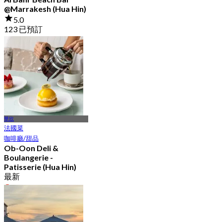
@Marrakesh (Hua Hin)
5.0
123 已預訂
起
฿ 472
華欣
法國菜
咖啡廳/甜品
Ob-Oon Deli &
Boulangerie -
Patisserie (Hua Hin)
最新
4.5
起
฿ 1,399