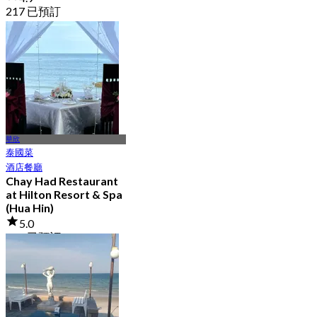
217 已預訂
起
฿ 700
華欣
泰國菜
酒店餐廳
Chay Had Restaurant
at Hilton Resort & Spa
(Hua Hin)
5.0
118 已預訂
起
฿ 2,250