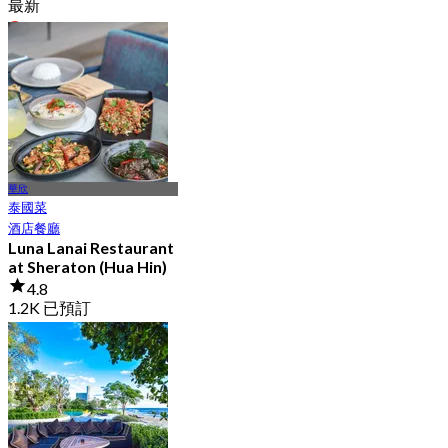
最新
4.5
起
฿ 837.5
華欣
泰國菜
酒店餐廳
Luna Lanai Restaurant
at Sheraton (Hua Hin)
4.8
1.2K 已預訂
起
฿ 397.5