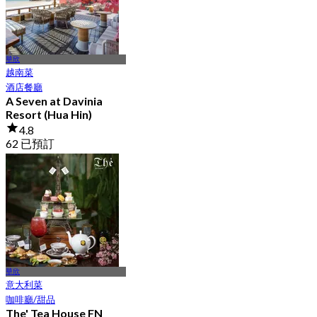
華欣
越南菜
酒店餐廳
A Seven at Davinia
Resort (Hua Hin)
4.8
62 已預訂
起
฿ 150
華欣
意大利菜
咖啡廳/甜品
The' Tea House FN