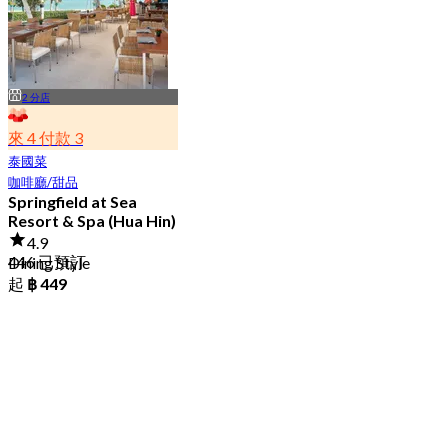
2 分店
來 4 付款 3
泰國菜
咖啡廳/甜品
Springfield at Sea
Resort & Spa (Hua Hin)
4.9
446 已預訂
Dining Style
起
฿ 449