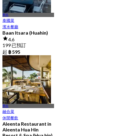
華欣
泰國菜
濱水餐廳
Baan Itsara (Huahin)
4.6
199 已預訂
起
฿ 595
華欣
融合菜
休閒餐飲
Aleenta Restaurant in
Aleenta Hua Hin
Resort & Spa (Hua hin)