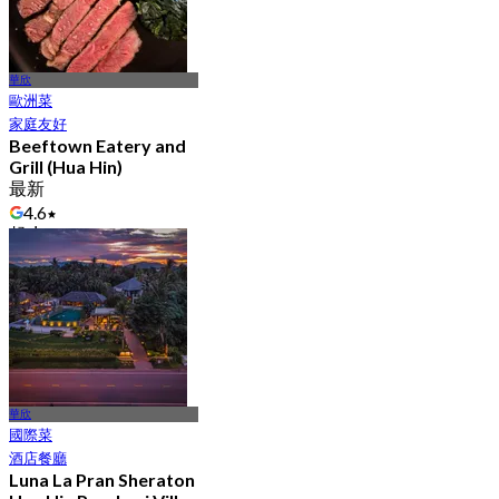
華欣
歐洲菜
家庭友好
Beeftown Eatery and
Grill (Hua Hin)
最新
4.6
起
฿ 745
華欣
國際菜
酒店餐廳
Luna La Pran Sheraton