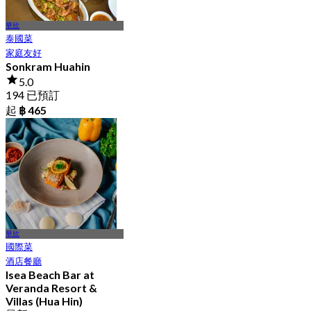
華欣
泰國菜
家庭友好
Sonkram Huahin
5.0
194 已預訂
起
฿ 465
華欣
國際菜
酒店餐廳
Isea Beach Bar at
Veranda Resort &
Villas (Hua Hin)