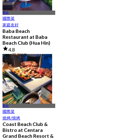
華欣
國際菜
家庭友好
Baba Beach
Restaurant at Baba
Beach Club (Hua Hin)
4.8
776 已預訂
起
฿ 796.66
華欣
國際菜
燒烤/燒烤
Coast Beach Club &
Bistro at Centara
Grand Beach Resort &