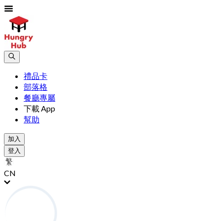
禮品卡
部落格
餐廳專屬
下載 App
幫助
加入
登入
CN