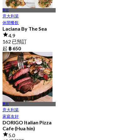
華欣
意大利菜
休閒餐飲
Laciana By The Sea
4.9
162 已預訂
起
฿ 650
華欣
意大利菜
家庭友好
DORIGO Italian Pizza
Cafe (Hua hin)
5.0