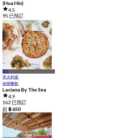
(Hua Hin)
4.5
95 已預訂
起
฿ 416
華欣
意大利菜
休閒餐飲
Laciana By The Sea
4.9
162 已預訂
起
฿ 650