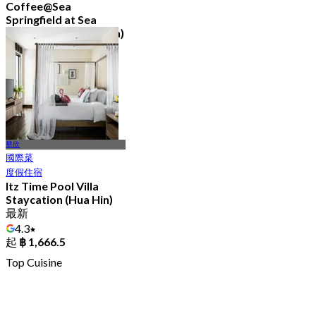
Coffee@Sea
Springfield at Sea
Resort & Spa (Hua Hin)
4.9
37 已預訂
起
฿ 449.25
華欣
國際菜
度假住宿
Itz Time Pool Villa
Staycation (Hua Hin)
最新
4.3
起
฿ 1,666.5
Top Cuisine