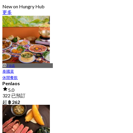
New on Hungry Hub
更多
7 分店
泰國菜
休閒餐飲
Penlaos
5.0
322 已預訂
起
฿ 262