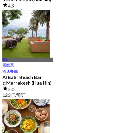
4.9
148 已預訂
起
฿ 799
華欣
國際菜
酒店餐廳
Al Bahr Beach Bar
@Marrakesh (Hua Hin)
5.0
123 已預訂
起
฿ 472.5