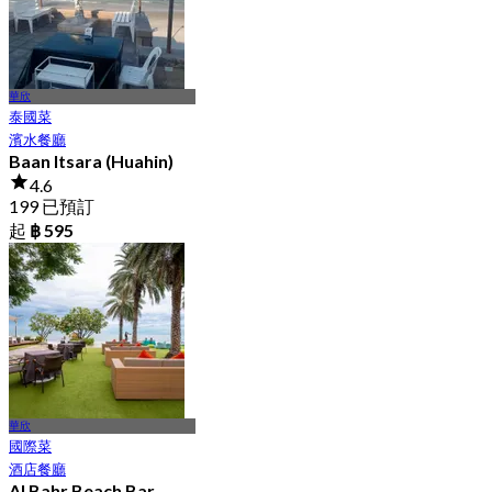
華欣
泰國菜
濱水餐廳
Baan Itsara (Huahin)
4.6
199 已預訂
起
฿ 595
華欣
國際菜
酒店餐廳
Al Bahr Beach Bar