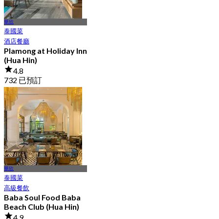
華欣
泰國菜
酒店餐廳
Plamong at Holiday Inn
(Hua Hin)
4.8
732 已預訂
起
฿ 630
華欣
泰國菜
高級餐飲
Baba Soul Food Baba
Beach Club (Hua Hin)
4.9