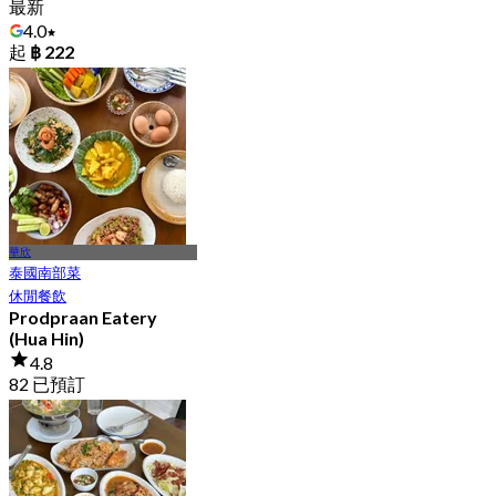
最新
4.0
起
฿ 222
華欣
泰國南部菜
休閒餐飲
Prodpraan Eatery
(Hua Hin)
4.8
82 已預訂
起
฿ 422