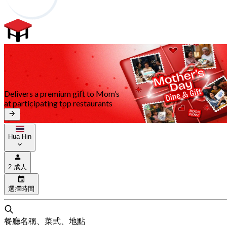
Delivers a premium gift to Mom’s
at participating top restaurants
Hua Hin
2 成人
選擇時間
餐廳名稱、菜式、地點