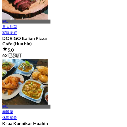
華欣
意大利菜
家庭友好
DORIGO Italian Pizza
Cafe (Hua hin)
5.0
63 已預訂
起
฿ 562
華欣
泰國菜
休閒餐飲
Krua Kannikar Huahin