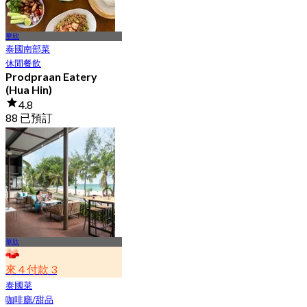
華欣
泰國南部菜
休閒餐飲
Prodpraan Eatery
(Hua Hin)
4.8
88 已預訂
起
฿ 422.5
華欣
來 4 付款 3
泰國菜
咖啡廳/甜品