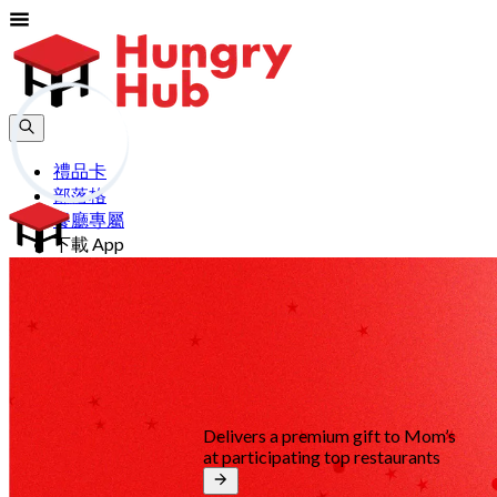
禮品卡
部落格
餐廳專屬
下載 App
幫助
加入
登入
CN
Delivers a premium gift to Mom’s
at participating top restaurants