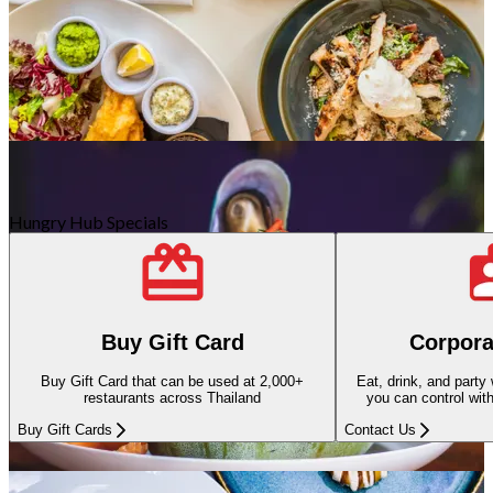
國際菜
98 分店
Hungry Hub Specials
咖啡廳/甜品
30 分店
Buy Gift Card
Corpora
Buy Gift Card that can be used at 2,000+
Eat, drink, and party
restaurants across Thailand
you can control wit
Buy Gift Cards
Contact Us
泰國菜