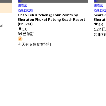
普吉
普吉
國際菜
國際菜
酒店自助餐
酒店自助
Chao Leh Kitchen @ Four Points by
Sears &
Sheraton Phuket Patong Beach Resort
Sherat
(Phuket)
4.9
al
5.0
1.2K 
84 已預訂
起
฿ 79
今天有 6 位食客預訂
起
฿ 470