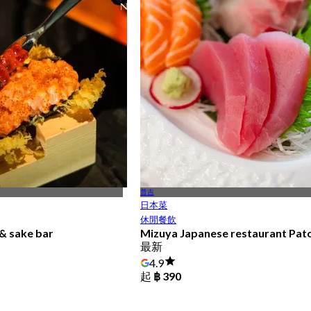
普吉
日本菜
休閒餐飲
& sake bar
Mizuya Japanese restaurant Pat
最新
4.9
起
฿ 390