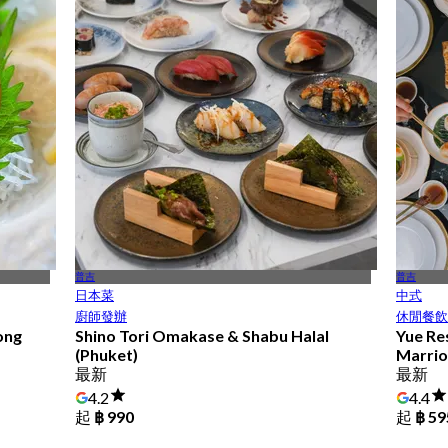
普吉
普吉
日本菜
中式
廚師發辦
休閒餐飲
ong
Shino Tori Omakase & Shabu Halal
Yue Re
(Phuket)
Marrio
最新
最新
4.2
4.4
起
฿ 990
起
฿ 59