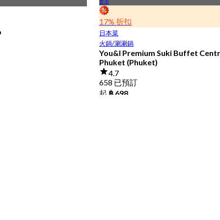
普吉
17% 折扣
b
日本菜
火鍋/涮涮鍋
You&I Premium Suki Buffet Centr
Phuket (Phuket)
4.7
658 已預訂
起
฿ 698