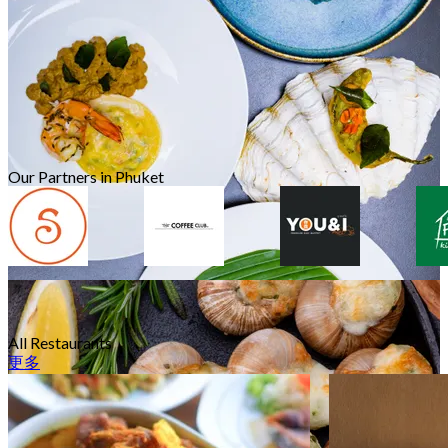
62 分店
濱水餐廳
16 分店
Our Partners in Phuket
融合菜
36 分店
All Restaurants
更多
連鎖餐廳
14 分店