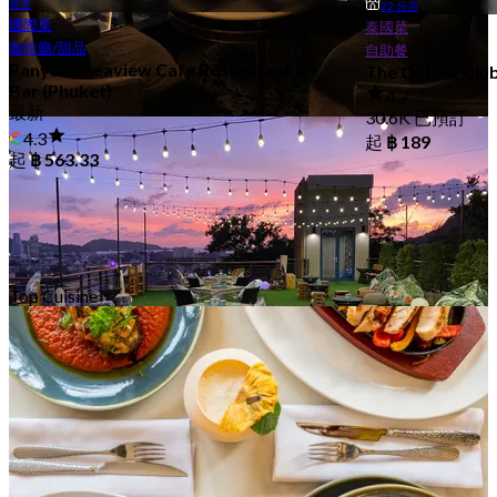
普吉
22 分店
國際菜
泰國菜
咖啡廳/甜品
自助餐
Panyaah Seaview Cafe Restaurant &
The Coffee Clu
Bar (Phuket)
4.7
最新
30.6K 已預訂
酒店餐廳
4.3
起
฿ 189
67 分店
起
฿ 563.33
Top Cuisine
露天/戶外
36 分店