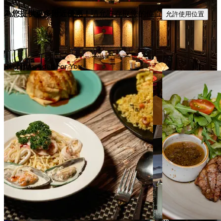
為您提供更多附近優惠！
請允許存取您的位置
允許使用位置
Recommended For You
家庭友好
78 分店