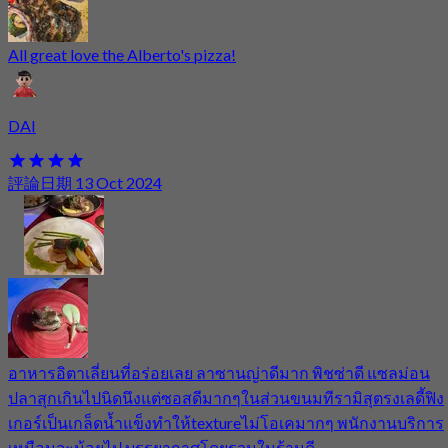
All great love the Alberto's pizza!
DAI
評論日期 13 Oct 2024
อาหารอิตาเลี่ยนที่อร่อยเลย ลาซานญ่าดีมาก พิชซ่าดี แซลม่อน
ปลาสุกเกินไปนิดนึงแต่ซอสดีมากๆในส่วนขนมทีรามิสุตรงเลดี้ฟิง
เกอร์เป็นเกล็ดน้ำแข็งทำให้textureไม่โอเคมากๆ พนักงานบริการ
เหมือนจะน้อยไป บรรยากาศโดยรวมในร้านดี ...