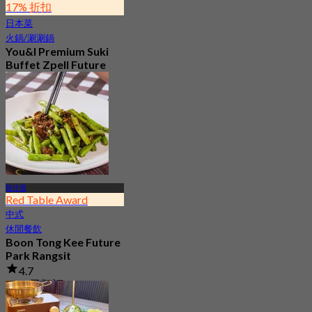
17% 折扣
日本菜
火鍋/涮涮鍋
You&I Premium Suki
Buffet Zpell Future
Park Rangsit
4.7
2.1K 已預訂
起
฿ 498
龍仔厝
Red Table Award
中式
休閒餐飲
Boon Tong Kee Future
Park Rangsit
4.7
4.1K 已預訂
起
฿ 362.5