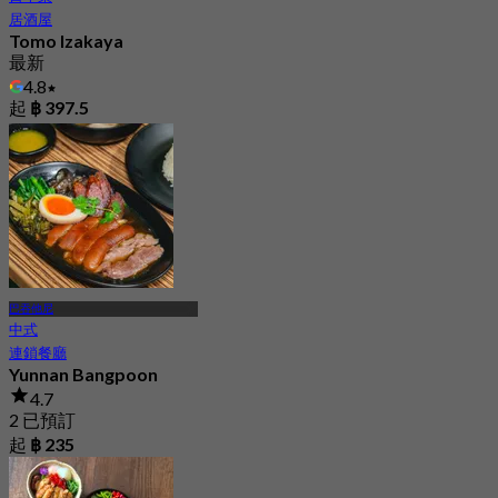
居酒屋
Tomo Izakaya
最新
4.8
起
฿ 397.5
巴吞他尼
中式
連鎖餐廳
Yunnan Bangpoon
4.7
2 已預訂
起
฿ 235