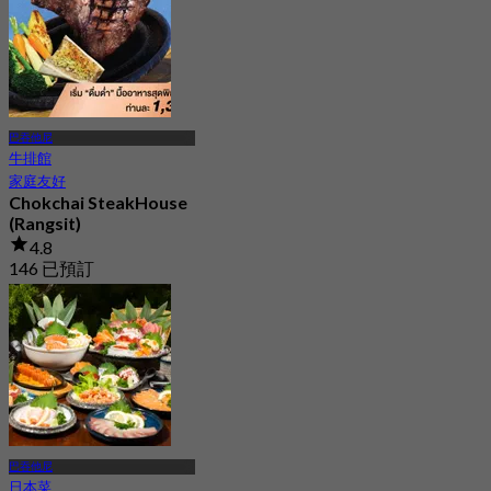
巴吞他尼
牛排館
家庭友好
Chokchai SteakHouse
(Rangsit)
4.8
146 已預訂
起
฿ 1,300
巴吞他尼
日本菜