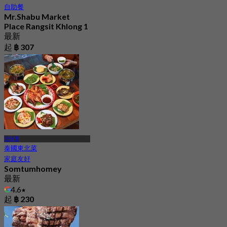
自助餐
Mr.Shabu Market
Place Rangsit Khlong 1
最新
起
฿ 307
龍仔厝
泰國東北菜
家庭友好
Somtumhomey
最新
4.6
起
฿ 230