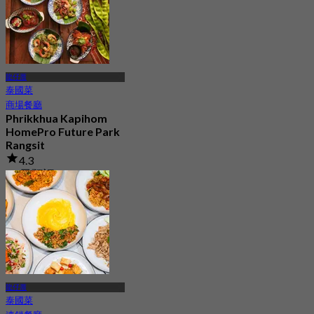
龍仔厝
泰國菜
商場餐廳
Phrikkhua Kapihom
HomePro Future Park
Rangsit
4.3
38 已預訂
起
฿ 350
龍仔厝
泰國菜