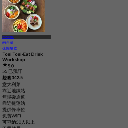
巴吞他尼
融合菜
休閒餐飲
Toni Toni-Eat Drink
Workshop
5.0
55 已預訂
起
฿ 342.5
標籤
意大利菜
靠近地鐵站
無障礙通道
靠近捷運站
提供停車位
免費WiFi
可容納50人以上