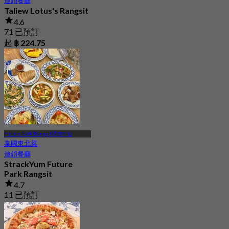
連鎖餐廳
Taliew Lotus's Rangsit
4.6
71 已預訂
起
฿ 224.75
Future Park Rangsit購物中心
泰國東北菜
連鎖餐廳
StrackYum Future
Park Rangsit
4.7
11 已預訂
起
฿ 416.66