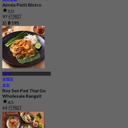
Aimée Petit Bistro
5.0
97 已預訂
起
฿ 595
龍仔厝
泰國菜
速食
Roy Sen Pad Thai Go
Wholesale Rangsit
4.5
64 已預訂
起
฿ 160