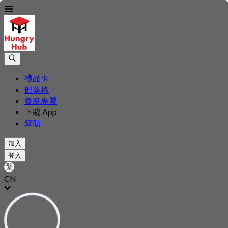
禮品卡
部落格
餐廳專屬
下載 App
幫助
加入
登入
CN