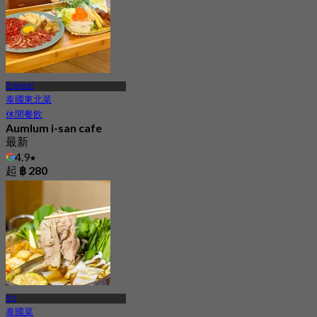
巴吞他尼
泰國東北菜
休閒餐飲
Aumlum i-san cafe
最新
4.9
起
฿ 280
空1
泰國菜