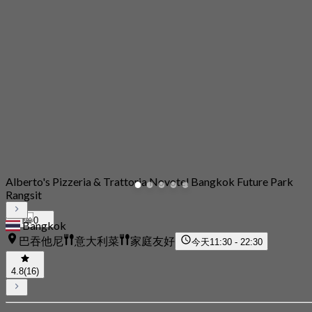
Alberto's Pizzeria & Trattoria Novotel Bangkok Future Park
Rangsit
0
Bangkok
巴吞他尼
意大利菜
家庭友好
今天
11:30 - 22:30
4.8
(16)