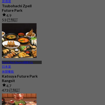
居酒屋
Tsubohachi Zpell
Future Park
4.9
53 已預訂
起
฿ 495
Future Park Rangsit購物中心
日本菜
休閒餐飲
Katsuya Future Park
Rangsit
4.7
473 已預訂
起
฿ 237.5