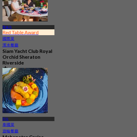
曹倫功
Red Table Award
國際菜
濱水餐廳
Siam Yacht Club Royal
Orchid Sheraton
Riverside
4.8
10.5K 已預訂
起
฿ 497.5
邦拉
泰國菜
遊輪餐廳
Mahapatra Cruise