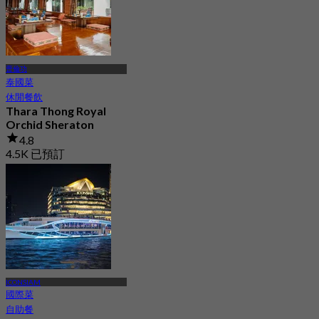
曹倫功
泰國菜
休閒餐飲
Thara Thong Royal
Orchid Sheraton
4.8
4.5K 已預訂
起
฿ 495
ICONSIAM
國際菜
自助餐