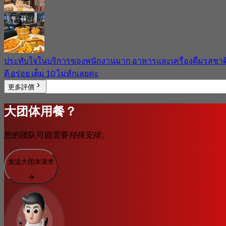
ประทับใจในบริการของพนักงานมาก อาหารและเครื่องดื่มรสชาต
ดี อร่อย เต็ม 10 ไม่หักเลยค่ะ
更多評價
大团体用餐？
您的团队可能需要
特殊安排。
发送大团体请求