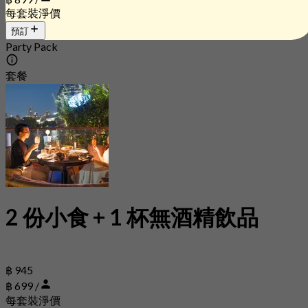
每套裝淨價
預訂
Party Pack
套餐
2 份小食 + 1 杯無酒精飲品
฿ 945
฿ 699 /
每套裝淨價