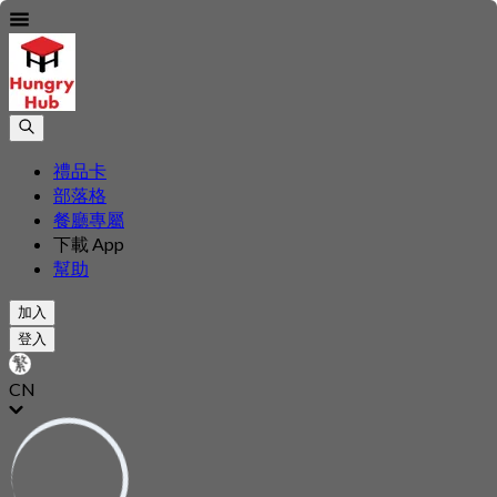
禮品卡
部落格
餐廳專屬
下載 App
幫助
加入
登入
CN