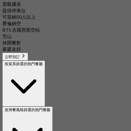
景觀優美
提供停車位
可容納50人以上
曹倫納空
BTS 吉羅恩那空站
空山
休閒餐飲
家庭友好
立即預訂
按菜系篩選的熱門餐廳
按用餐風格篩選的熱門餐廳