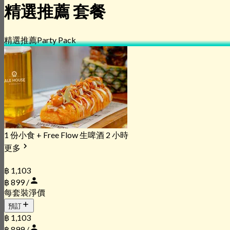
精選推薦 套餐
精選推薦
Party Pack
1 份小食 + Free Flow 生啤酒 2 小時
更多
฿ 1,103
฿ 899 /
每套裝淨價
預訂
฿ 1,103
฿ 899 /