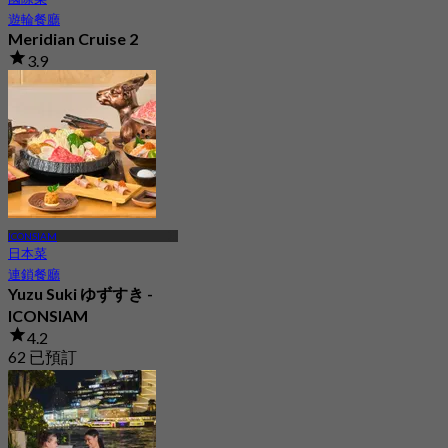
遊輪餐廳
Meridian Cruise 2
3.9
1.3K 已預訂
起
฿ 599
ICONSIAM
日本菜
連鎖餐廳
Yuzu Suki ゆずすき -
ICONSIAM
4.2
62 已預訂
起
฿ 830