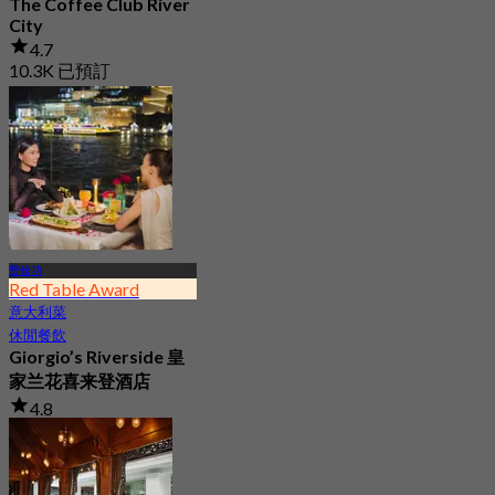
The Coffee Club River
City
4.7
10.3K 已預訂
起
฿ 189
曹倫功
Red Table Award
意大利菜
休閒餐飲
Giorgio’s Riverside 皇
家兰花喜来登酒店
4.8
35K 已預訂
起
฿ 597.5