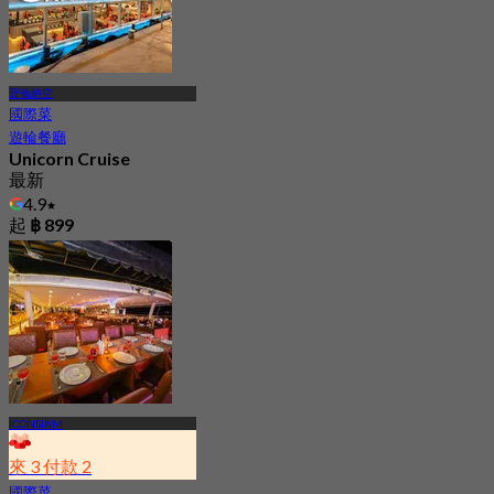
曹倫納空
國際菜
遊輪餐廳
Unicorn Cruise
最新
4.9
起
฿ 899
ICONSIAM
來 3 付款 2
國際菜