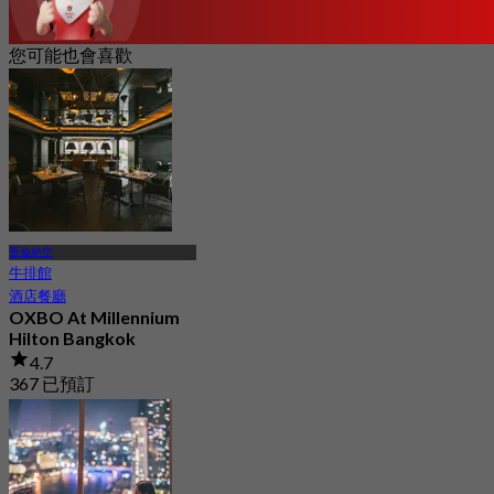
您可能也會喜歡
曹倫納空
牛排館
酒店餐廳
OXBO At Millennium
Hilton Bangkok
4.7
367 已預訂
起
฿ 500