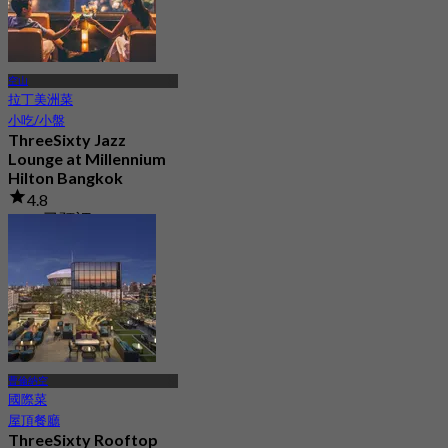
空山
拉丁美洲菜
小吃/小盤
ThreeSixty Jazz
Lounge at Millennium
Hilton Bangkok
4.8
1.3K 已預訂
起
฿ 899
曹倫納空
國際菜
屋頂餐廳
ThreeSixty Rooftop