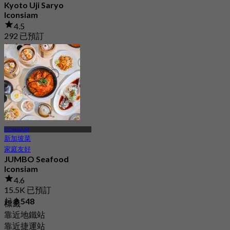
Kyoto Uji Saryo
Iconsiam
4.5
292 已預訂
起
฿ 530
ICONSIAM
新加坡菜
家庭友好
JUMBO Seafood
Iconsiam
4.6
15.5K 已預訂
起
฿ 548
標籤
靠近地鐵站
靠近捷運站