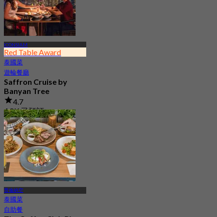
ICONSIAM
Red Table Award
泰國菜
遊輪餐廳
Saffron Cruise by
Banyan Tree
4.7
4.8K 已預訂
起
฿ 2,850
曹倫納空
泰國菜
自助餐