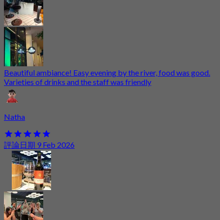
Beautiful ambiance! Easy evening by the river, food was good.
Varieties of drinks and the staff was friendly
Natha
評論日期 9 Feb 2026