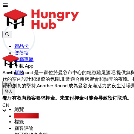
禮品卡
部落格
餐廳專屬
下載 App
Another Round 是一家位於曼谷市中心的精緻雞尾酒
幫助
代的室內設計和溫馨的氛圍,非常適合親密聚會和熱鬧的夜晚。
加入
質和創意的堅持,Another Round 成為曼谷充滿活力的夜
登入
餐厅有权向顾客要求押金。未支付押金可能会导致预订取消。
CN
總覽
Party Pack
標籤
顧客評論