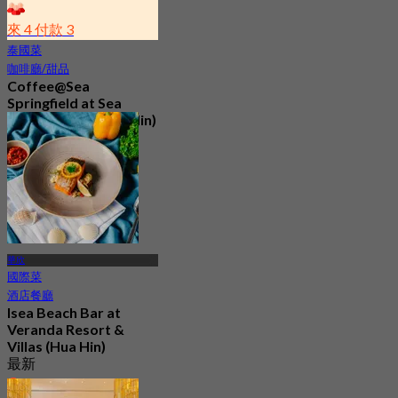
來 4 付款 3
泰國菜
咖啡廳/甜品
Coffee@Sea
Springfield at Sea
Resort & Spa (Hua Hin)
4.9
37 已預訂
起
฿ 449.25
華欣
國際菜
酒店餐廳
Isea Beach Bar at
Veranda Resort &
Villas (Hua Hin)
最新
4.5