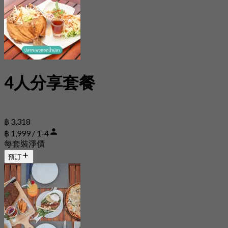
4人分享套餐
฿ 3,318
฿ 1,999 / 1-4
每套裝淨價
預訂