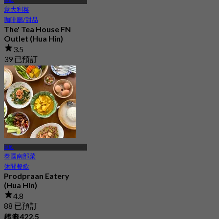
華欣
意大利菜
咖啡廳/甜品
The' Tea House FN
Outlet (Hua Hin)
3.5
39 已預訂
起
฿ 425
華欣
泰國南部菜
休閒餐飲
Prodpraan Eatery
(Hua Hin)
4.8
88 已預訂
起
฿ 422.5
標籤