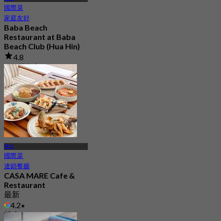
國際菜
家庭友好
Baba Beach
Restaurant at Baba
Beach Club (Hua Hin)
4.8
776 已預訂
起
฿ 796.66
華欣
國際菜
連鎖餐廳
CASA MARE Cafe &
Restaurant
最新
4.2
起
฿ 622.5