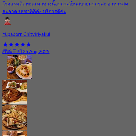
โรงแรมติดทะเล มาช่วงนี้อากาศเย็นสบายมากๆค่ะ อาหารสด
สะอาด รสชาติดีค่ะ บริการดีค่ะ
Yupaporn Chitviriyakul
評論日期 25 Aug 2025