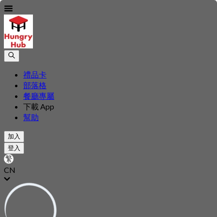
禮品卡
部落格
餐廳專屬
下載 App
幫助
加入
登入
CN