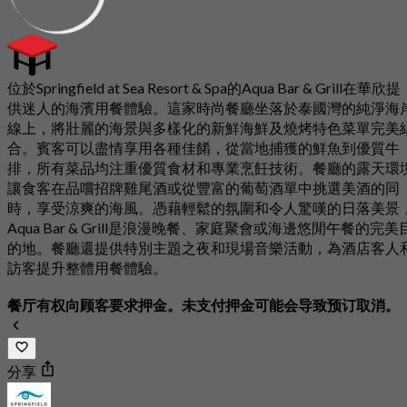
位於Springfield at Sea Resort & Spa的Aqua Bar & Grill在華欣提
供迷人的海濱用餐體驗。這家時尚餐廳坐落於泰國灣的純淨海
線上，將壯麗的海景與多樣化的新鮮海鮮及燒烤特色菜單完美
合。賓客可以盡情享用各種佳餚，從當地捕獲的鮮魚到優質牛
排，所有菜品均注重優質食材和專業烹飪技術。餐廳的露天環
讓食客在品嚐招牌雞尾酒或從豐富的葡萄酒單中挑選美酒的同
時，享受涼爽的海風。憑藉輕鬆的氛圍和令人驚嘆的日落美景
Aqua Bar & Grill是浪漫晚餐、家庭聚會或海邊悠閒午餐的完美
的地。餐廳還提供特別主題之夜和現場音樂活動，為酒店客人
訪客提升整體用餐體驗。
餐厅有权向顾客要求押金。未支付押金可能会导致预订取消。
分享