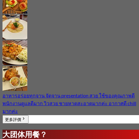
อาหารอร่อยทุกจาน จัดจาน presentation สวย ใช้ของคุณภาพดี
พนักงานดูแลดีมาก วิวสวย ชายหาดสะอาดมากค่ะ อากาศดี chill
มากค่ะ
更多評價
大团体用餐？