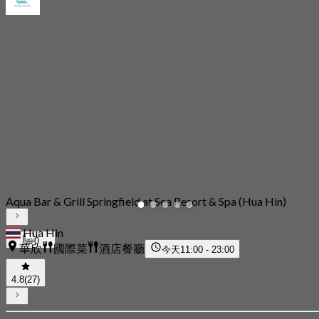
Aqua Bar & Grill Springfield at Sea Resort & Spa (Hua Hin)
Hua Hin
0
華欣
國際菜
酒店餐廳
今天
11:00 - 23:00
4.8
(27)