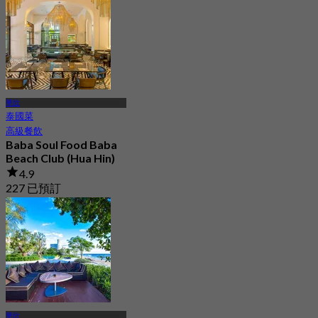
起
฿ 837.5
華欣
泰國菜
高級餐飲
Baba Soul Food Baba
Beach Club (Hua Hin)
4.9
227 已預訂
起
฿ 700
華欣