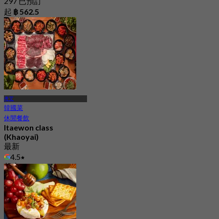
297 已預訂
起
฿ 562.5
考艾
韓國菜
休閒餐飲
Itaewon class
(Khaoyai)
最新
4.5
起
฿ 797.5