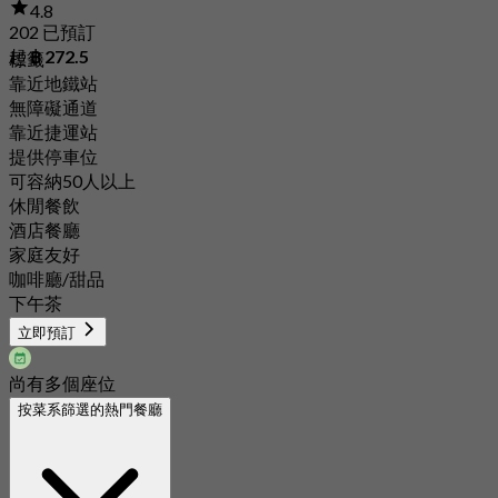
4.8
202 已預訂
起
฿ 272.5
標籤
靠近地鐵站
無障礙通道
靠近捷運站
提供停車位
可容納50人以上
休閒餐飲
酒店餐廳
家庭友好
咖啡廳/甜品
下午茶
立即預訂
尚有多個座位
按菜系篩選的熱門餐廳