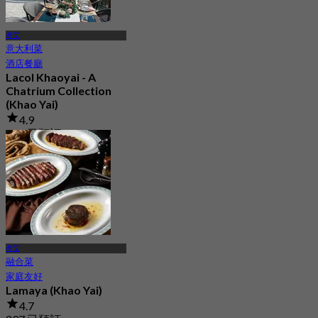
考艾
意大利菜
酒店餐廳
Lacol Khaoyai - A
Chatrium Collection
(Khao Yai)
4.9
128 已預訂
起
฿ 1,500
考艾
融合菜
家庭友好
Lamaya (Khao Yai)
4.7