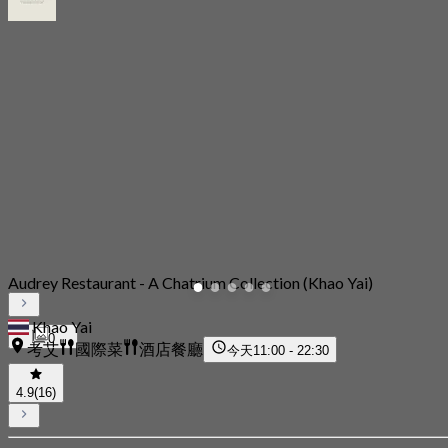
Audrey Restaurant - A Chatrium Collection (Khao Yai)
Khao Yai
0
考艾
國際菜
酒店餐廳
今天
11:00 - 22:30
4.9
(16)