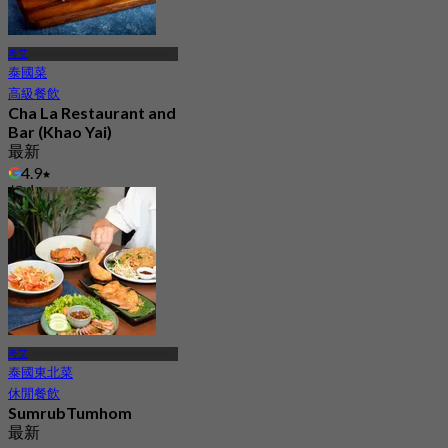
考艾
泰國菜
高級餐飲
Cha La Restaurant and
Bar (Khao Yai)
最新
4.9
起
฿ 875
考艾
泰國東北菜
休閒餐飲
SumrubTumhom
最新