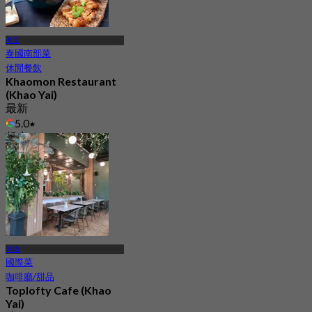
考艾
泰國南部菜
休閒餐飲
Khaomon Restaurant
(Khao Yai)
最新
5.0
起
฿ 575
呵叻
國際菜
咖啡廳/甜品
Toplofty Cafe (Khao
Yai)