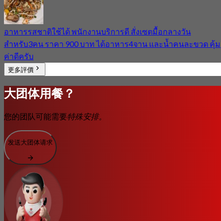
อาหารรสชาติใช้ได้ พนักงานบริการดี สั่งเซตมื้อกลางวัน
สำหรับ3คน ราคา 900 บาท ได้อาหาร4จาน และน้ำคนละขวด คุ้ม
ค่าดีครับ
更多評價
大团体用餐？
您的团队可能需要
特殊安排。
发送大团体请求