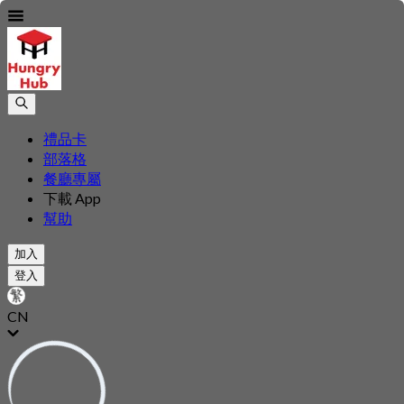
禮品卡
部落格
餐廳專屬
下載 App
幫助
加入
登入
CN