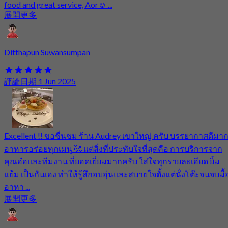
food and great service, Aor☺️ ...
展開更多
Ditthapun Suwansumpan
評論日期 1 Jun 2025
Excellent !! ขอชื่นชม ร้าน Audrey เขาใหญ่ ครับ บรรยากาศดีมา
อาหารอร่อยทุกเมนู 🥰 แต่สิ่งที่ประทับใจที่สุดคือ การบริการจาก
คุณอ๋อและทีมงาน ที่ยอดเยี่ยมมากครับ ใส่ใจทุกรายละเอียด ยิ้ม
แย้ม เป็นกันเอง ทำให้รู้สึกอบอุ่นและสบายใจตั้งแต่นั่งโต๊ะจนจบมื้
อาหา ...
展開更多