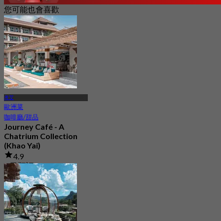
您可能也會喜歡
考艾
歐洲菜
咖啡廳/甜品
Journey Café - A
Chatrium Collection
(Khao Yai)
4.9
6 已預訂
起
฿ 487.5