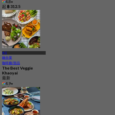
4.8
起
฿ 312.5
考艾
融合菜
咖啡廳/甜品
The Best Veggie
Khaoyai
最新
4.9
起
฿ 422.5