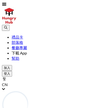
禮品卡
部落格
餐廳專屬
下載 App
幫助
加入
登入
CN